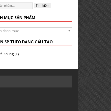
Tìm kiếm
H MỤC SẢN PHẨM
n danh mục
N SP THEO DẠNG CẤU TẠO
và Khung
(1)