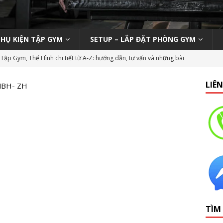
PHỤ KIỆN TẬP GYM
SETUP – LẮP ĐẶT PHÒNG GYM
Tập Gym, Thể Hình chi tiết từ A-Z: hướng dẫn, tư vấn và những bài
M MỞ PHÒNG TẬP
LIÊ
MBH- ZH
ody 270 tại phòng gym | Nên hay không nên?
KINH NGHIỆM MỞ
n viên Gym (Thể hình – Fitness) tại TP HCM tháng 9/2019
LỚP
 Tập Gym Trên Toàn Quốc
GYMBIZ
bình dân: Thái Hòa Gym tại Nghệ An
CÁC DỰ ÁN SETUP PHÒNG
TÌM
hổ thông: HC Fitness tại TP. Hải Dương
CÁC DỰ ÁN SETUP