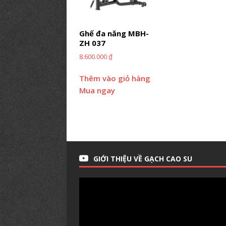
PHÒNG GYM TIÊU BIỂU
[ 12/03/2019 ]
BÍ KÍP【Mở Phòng
Ghế đa năng MBH-
PHÒNG TẬP
ZH 037
8.600.000
₫
Thêm vào giỏ hàng
Mua ngay
GIỚI THIỆU VỀ GẠCH CAO SU