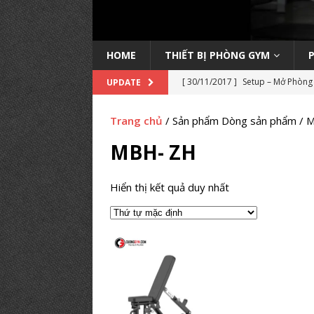
HOME
THIẾT BỊ PHÒNG GYM
[ 30/11/2017 ]
Setup – Mở Phòng 
UPDATE
học kinh nghiệm
KINH NGHIỆ
Trang chủ
/ Sản phẩm Dòng sản phẩm / 
[ 14/11/2022 ]
Trang bị máy Inb
MBH- ZH
PHÒNG TẬP
[ 04/09/2019 ]
Lớp học Huấn luyệ
Hiển thị kết quả duy nhất
HỌC HLV GYM
[ 20/08/2019 ]
Danh Sách Phòng
[ 18/03/2019 ]
Setup phòng tập 
GYM TIÊU BIỂU
[ 14/03/2019 ]
Setup phòng gym p