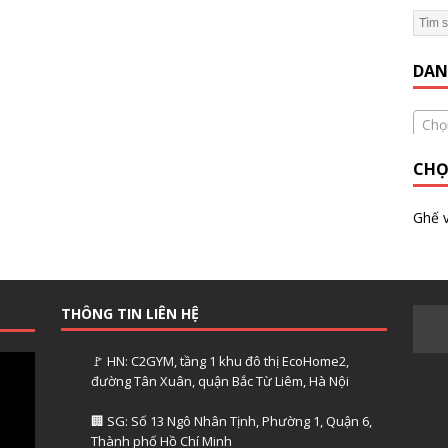
 Gym Hiệu Quả】Hướng dẫn từ A đến Z
KINH NGHIỆM MỞ
DAN
Chọ
CHỌ
Ghế 
THÔNG TIN LIÊN HỆ
🚩 HN: C2GYM, tầng 1 khu đô thị EcoHome2,
đường Tân Xuân, quận Bắc Từ Liêm, Hà Nội
🏢 SG: Số 13 Ngô Nhân Tịnh, Phường 1, Quận 6,
Thành phố Hồ Chí Minh