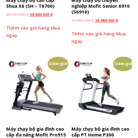
Máy chạy bộ cao cấp
Máy chạy bộ chuyên
Shua X6 (SH – T6700)
nghiệp Mofit Senior 6910
(S6910)
48.990.000
₫
39.869.000
₫
32.989.000
₫
28.989.000
₫
Thêm vào giỏ hàng
Mua
Thêm vào giỏ hàng
Mua
ngay
ngay
Giảm giá!
Giảm giá!
Máy chạy bộ gia đình cao
Máy chạy bộ gia đình cao
cấp đa năng Mofit Pro915
cấp PT Home P300