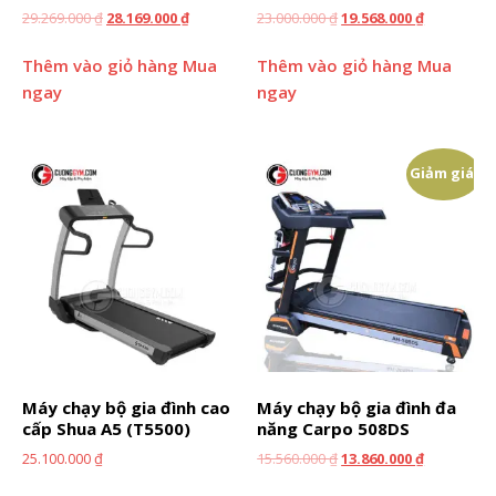
29.269.000
₫
28.169.000
₫
23.000.000
₫
19.568.000
₫
Thêm vào giỏ hàng
Mua
Thêm vào giỏ hàng
Mua
ngay
ngay
Giảm giá!
Máy chạy bộ gia đình cao
Máy chạy bộ gia đình đa
cấp Shua A5 (T5500)
năng Carpo 508DS
25.100.000
₫
15.560.000
₫
13.860.000
₫