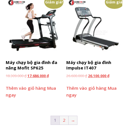
Giảm giá!
Giảm giá!
Máy chạy bộ gia đình đa
Máy chạy bộ gia đình
năng Mofit SP625
Impulse IT407
18.309.000
₫
17.686.000
₫
26.600.000
₫
26.100.000
₫
Thêm vào giỏ hàng
Mua
Thêm vào giỏ hàng
Mua
ngay
ngay
1
2
→