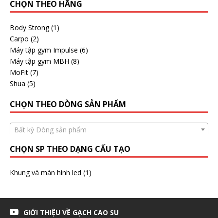
CHỌN THEO HÃNG
Body Strong
(1)
Carpo
(2)
Máy tập gym Impulse
(6)
Máy tập gym MBH
(8)
MoFit
(7)
Shua
(5)
CHỌN THEO DÒNG SẢN PHẨM
Bất kỳ Dòng sản phẩm
CHỌN SP THEO DẠNG CẤU TẠO
Khung và màn hình led
(1)
GIỚI THIỆU VỀ GẠCH CAO SU