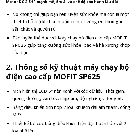
Motor DC 2.5HP mạnh mẽ, êm ái và chế độ bảo hành lâu dài
Nó không chỉ giúp bạn rèn luyện sức khỏe mà còn là một
thiết bị hỗ trợ khi bạn muốn có một vòng eo thon gọn,
săn chắc và quyến rũ.
Tập luyện thể dục với Máy chạy bộ điện cao cấp MOFIT
SP625 giúp tăng cường sức khỏe, bảo vệ hệ xương khớp
của bạn
2. Thông số kỹ thuật máy chạy bộ
điện cao cấp MOFIT SP625
Màn hiển thị LCD 5″ nền xanh với các dữ liệu: Thời gian,
quãng đường, vận tốc, nhịp tim, độ nghiêng, Bodyfat.
Bảng điều khiển tích hợp 2 loa, khuếch đại âm thanh, cổng
MP3.
Thiết kế bố cục bảng điều khiển hiện đại, hoàn hảo với 2
loa nhô lên.