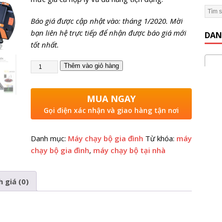
Báo giá được cập nhật vào: tháng 1/2020. Mời
 Gym Hiệu Quả】Hướng dẫn từ A đến Z
KINH NGHIỆM MỞ
bạn liên hệ trực tiếp để nhận được báo giá mới
DAN
tốt nhất.
Máy
Thêm vào giỏ hàng
MUA NGAY
Gọi điện xác nhận và giao hàng tận nơi
Danh mục:
Máy chạy bộ gia đình
Từ khóa:
máy
chạy bộ gia đình
,
máy chạy bộ tại nhà
 giá (0)