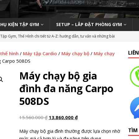
PHỤ KIỆN TẬP GYM
SETUP – LẮP ĐẶT PHÒNG GYM
Tập Gym, Thể Hình chi tiết từ A-Z: hướng dẫn, tư vấn và những bài
M MỞ PHÒNG TẬP
LIÊ
 thể hình
/
Máy tập Cardio
/
Máy chạy bộ
/
Máy chạy
ody 270 tại phòng gym | Nên hay không nên?
KINH NGHIỆM MỞ
ng Carpo 508DS
Máy chạy bộ gia
n viên Gym (Thể hình – Fitness) tại TP HCM tháng 9/2019
LỚP
đình đa năng Carpo
508DS
 Tập Gym Trên Toàn Quốc
GYMBIZ
bình dân: Thái Hòa Gym tại Nghệ An
CÁC DỰ ÁN SETUP PHÒNG
15.560.000
₫
13.860.000
₫
TÌM
Máy chạy bộ gia đình thường được lựa chọn nhờ
hổ thông: HC Fitness tại TP. Hải Dương
CÁC DỰ ÁN SETUP
mức giá cả hợp lý và đa năng tiện dụng.