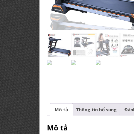
PHÒNG GYM TIÊU BIỂU
[ 12/03/2019 ]
BÍ KÍP【Mở Phòng
PHÒNG TẬP
Mô tả
Thông tin bổ sung
Đánh
Mô tả