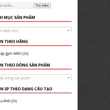
Tìm kiếm
H MỤC SẢN PHẨM
n danh mục
N THEO HÃNG
tập gym MBH
(23)
N THEO DÒNG SẢN PHẨM
 kỳ Dòng sản phẩm
N SP THEO DẠNG CẤU TẠO
ạ khối
(23)