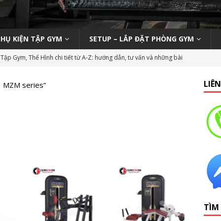
PHỤ KIỆN TẬP GYM
SETUP – LẮP ĐẶT PHÒNG GYM
Tập Gym, Thể Hình chi tiết từ A-Z: hướng dẫn, tư vấn và những bài
M MỞ PHÒNG TẬP
LIÊ
H MZM series”
ody 270 tại phòng gym | Nên hay không nên?
KINH NGHIỆM MỞ
n viên Gym (Thể hình – Fitness) tại TP HCM tháng 9/2019
LỚP
 Tập Gym Trên Toàn Quốc
GYMBIZ
bình dân: Thái Hòa Gym tại Nghệ An
CÁC DỰ ÁN SETUP PHÒNG
TÌM
hổ thông: HC Fitness tại TP. Hải Dương
CÁC DỰ ÁN SETUP