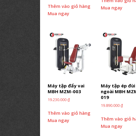
Thêm vào giỏ 
Thêm vào giỏ hàng
Mua ngay
Mua ngay
Máy tập đẩy vai
Máy tập ép đùi
MBH MZM-003
ngoài MBH MZ
019
19.230.000
₫
19.890.000
₫
Thêm vào giỏ hàng
Thêm vào giỏ 
Mua ngay
Mua ngay