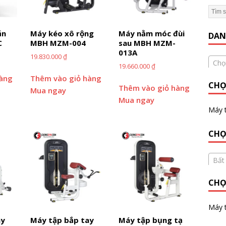
 Gym Hiệu Quả】Hướng dẫn từ A đến Z
KINH NGHIỆM MỞ
ắn
Máy kéo xô rộng
Máy nằm móc đùi
DAN
C
MBH MZM-004
sau MBH MZM-
013A
19.830.000
₫
Chọ
19.660.000
₫
hàng
Thêm vào giỏ hàng
CHỌ
Thêm vào giỏ hàng
Mua ngay
Mua ngay
Máy 
CHỌ
Bất
CHỌ
Máy t
ay
Máy tập bắp tay
Máy tập bụng tạ