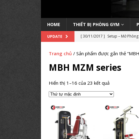
HOME
THIẾT BỊ PHÒNG GYM
[ 30/11/2017 ]
Setup – Mở Phòng 
UPDATE
học kinh nghiệm
KINH NGHIỆ
Trang chủ
/ Sản phẩm được gắn thẻ “MB
[ 14/11/2022 ]
Trang bị máy Inb
MBH MZM series
PHÒNG TẬP
[ 04/09/2019 ]
Lớp học Huấn luyệ
Hiển thị 1–16 của 23 kết quả
HỌC HLV GYM
[ 20/08/2019 ]
Danh Sách Phòng
[ 18/03/2019 ]
Setup phòng tập 
GYM TIÊU BIỂU
[ 14/03/2019 ]
Setup phòng gym p