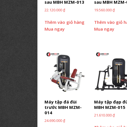
sau MBH MZM-013
sau MBH MZM-
22.120.000
₫
19.560.000
₫
Thêm vào giỏ hàng
Thêm vào giỏ 
Mua ngay
Mua ngay
Máy tập đá đùi
Máy tập đạp đù
trước MBH MZM-
MBH MZM-015
014
21.610.000
₫
24.690.000
₫