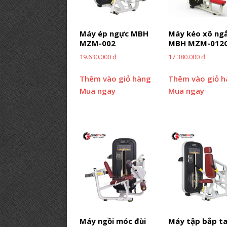
PHÒNG GYM TIÊU BIỂU
[ 12/03/2019 ]
BÍ KÍP【Mở Phòng
Máy ép ngực MBH
Máy kéo xô ng
PHÒNG TẬP
MZM-002
MBH MZM-012
19.630.000
₫
17.380.000
₫
Thêm vào giỏ hàng
Thêm vào giỏ 
Mua ngay
Mua ngay
Máy ngồi móc đùi
Máy tập bắp t