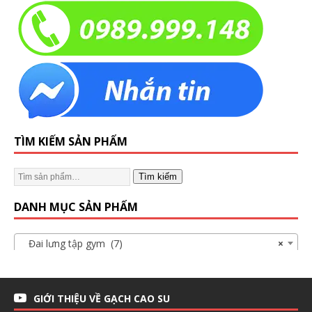
TÌM KIẾM SẢN PHẨM
Tìm kiếm
DANH MỤC SẢN PHẨM
Đai lưng tập gym (7)
×
GIỚI THIỆU VỀ GẠCH CAO SU