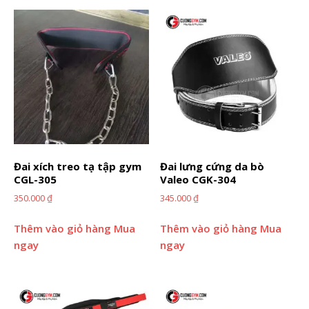
Đai xích treo tạ tập gym
Đai lưng cứng da bò
CGL-305
Valeo CGK-304
350.000
₫
345.000
₫
Thêm vào giỏ hàng
Mua
Thêm vào giỏ hàng
Mua
ngay
ngay