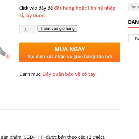
Click vào đây để
đặt hàng hoặc liên hệ nhập
 Gym Hiệu Quả】Hướng dẫn từ A đến Z
KINH NGHIỆM MỞ
sỉ, lấy buôn
DAN
Thêm vào giỏ hàng
Dây
MUA NGAY
Gọi điện xác nhận và giao hàng tận nơi
Danh mục:
Dây quấn bảo vệ cổ tay
sản phẩm: CGB-111) được bán theo cặp (2 chiếc).