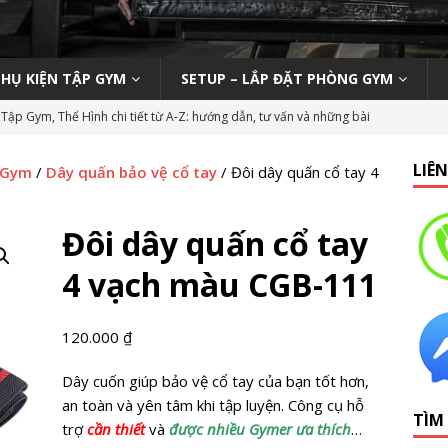
PHỤ KIỆN TẬP GYM
SETUP – LẮP ĐẶT PHÒNG GYM
Tập Gym, Thể Hình chi tiết từ A-Z: hướng dẫn, tư vấn và những bài
M MỞ PHÒNG TẬP
LIÊ
p Gym
/
Dây quấn bảo vệ cổ tay
/ Đôi dây quấn cổ tay 4
ody 270 tại phòng gym | Nên hay không nên?
KINH NGHIỆM MỞ
Đôi dây quấn cổ tay
n viên Gym (Thể hình – Fitness) tại TP HCM tháng 9/2019
LỚP
4 vạch màu CGB-111
 Tập Gym Trên Toàn Quốc
GYMBIZ
120.000
₫
bình dân: Thái Hòa Gym tại Nghệ An
CÁC DỰ ÁN SETUP PHÒNG
Dây cuốn giúp bảo vệ cổ tay của bạn tốt hơn,
an toàn và yên tâm khi tập luyện. Công cụ hỗ
TÌM
hổ thông: HC Fitness tại TP. Hải Dương
CÁC DỰ ÁN SETUP
trợ
cần thiết
và
được nhiều Gymer ưa thích
…