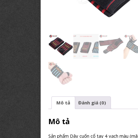
PHÒNG GYM TIÊU BIỂU
[ 12/03/2019 ]
BÍ KÍP【Mở Phòng
PHÒNG TẬP
Mô tả
Đánh giá (0)
Mô tả
Sản phẩm Dây cuốn cổ tay 4 vạch màu (mã 