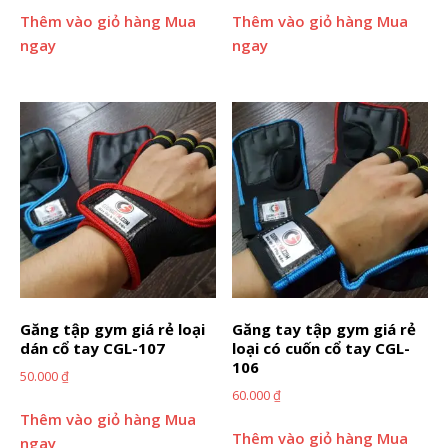
Thêm vào giỏ hàng
Mua
Thêm vào giỏ hàng
Mua
ngay
ngay
Găng tập gym giá rẻ loại
Găng tay tập gym giá rẻ
dán cổ tay CGL-107
loại có cuốn cổ tay CGL-
106
50.000
₫
60.000
₫
Thêm vào giỏ hàng
Mua
Thêm vào giỏ hàng
Mua
ngay