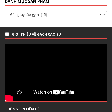
DANH MỤC SẢN PHẨM
Găng tay tập gym (15)
×
GIỚI THIỆU VỀ GẠCH CAO SU
THÔNG TIN LIÊN HỆ