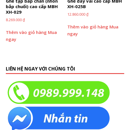
Ghế tập bắp chân (nhón
Ghế đẩy vai cao cấp MBH
bắp chuối) cao cấp MBH
XH-025B
XH-029
12.860.000
₫
8.269.000
₫
Thêm vào giỏ hàng
Mua
Thêm vào giỏ hàng
Mua
ngay
ngay
LIÊN HỆ NGAY VỚI CHÚNG TÔI