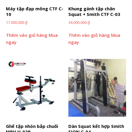
Máy tập đạp mông CTF C-
Khung gánh tập chân
10
Squat + Smith CTF C-03
11.000.000
₫
34.000.000
₫
Thêm vào giỏ hàng
Mua
Thêm vào giỏ hàng
Mua
ngay
ngay
Ghế tập nhón bắp chuối
Dàn Squat kết hợp Smith
MBH H-029
SION C-04