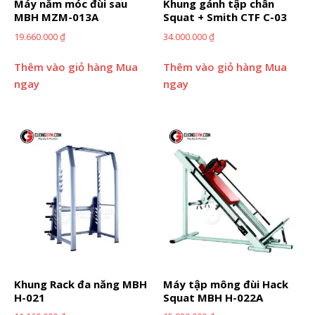
Máy nằm móc đùi sau
Khung gánh tập chân
MBH MZM-013A
Squat + Smith CTF C-03
19.660.000
₫
34.000.000
₫
Thêm vào giỏ hàng
Mua
Thêm vào giỏ hàng
Mua
ngay
ngay
Khung Rack đa năng MBH
Máy tập mông đùi Hack
H-021
Squat MBH H-022A