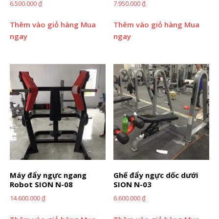
6.500.000
₫
7.950.000
₫
Thêm vào giỏ hàng
Mua
Thêm vào giỏ hàng
Mua
ngay
ngay
Máy đẩy ngực ngang
Ghế đẩy ngực dốc dưới
Robot SION N-08
SION N-03
14.600.000
₫
6.600.000
₫