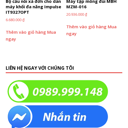
Bộ cầu nối xà đơn cho dàn
Máy tập mông đùi MBH
máy khối đa năng Impulse
MZM-016
IT9327OPT
20.936.000
₫
6.680.000
₫
Thêm vào giỏ hàng
Mua
Thêm vào giỏ hàng
Mua
ngay
ngay
LIÊN HỆ NGAY VỚI CHÚNG TÔI