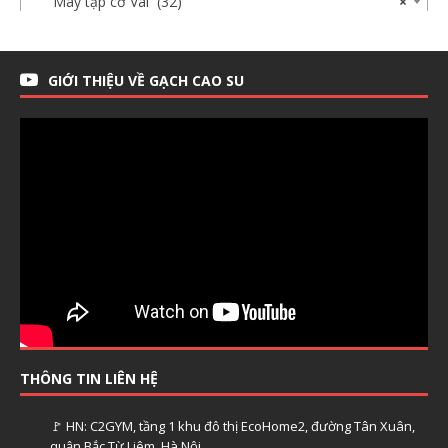
Máy tập cơ Vai (32)
×
GIỚI THIỆU VỀ GẠCH CAO SU
THÔNG TIN LIÊN HỆ
🚩 HN: C2GYM, tầng 1 khu đô thị EcoHome2, đường Tân Xuân,
quận Bắc Từ Liêm, Hà Nội