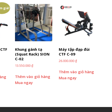
m giá!
 CTF
Khung gánh tạ
Máy tập đạp đùi
(Squat Rack) SION
CTF C-09
C-02
26.000.000
₫
13.550.000
₫
Thêm vào giỏ hàng
Thêm vào giỏ hàng
hàng
Mua ngay
Mua ngay