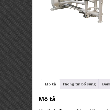
PHÒNG GYM TIÊU BIỂU
[ 12/03/2019 ]
BÍ KÍP【Mở Phòng
PHÒNG TẬP
Mô tả
Thông tin bổ sung
Đánh
Mô tả