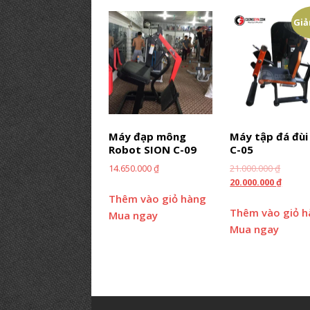
Giả
Máy đạp mông
Máy tập đá đùi
Robot SION C-09
C-05
14.650.000
₫
21.000.000
₫
20.000.000
₫
Thêm vào giỏ hàng
Thêm vào giỏ 
Mua ngay
Mua ngay