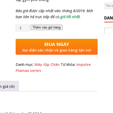
Báo giá được cập nhật vào: tháng 8/2019. Mời
 Gym Hiệu Quả】Hướng dẫn từ A đến Z
KINH NGHIỆM MỞ
bạn liên hệ trực tiếp để có
giá tốt nhất
.
DAN
Thêm vào giỏ hàng
Máy
MUA NGAY
Gọi điện xác nhận và giao hàng tận nơi
Danh mục:
Máy tập Chân
Từ khóa:
Impulse
Plamax series
 giá (0)