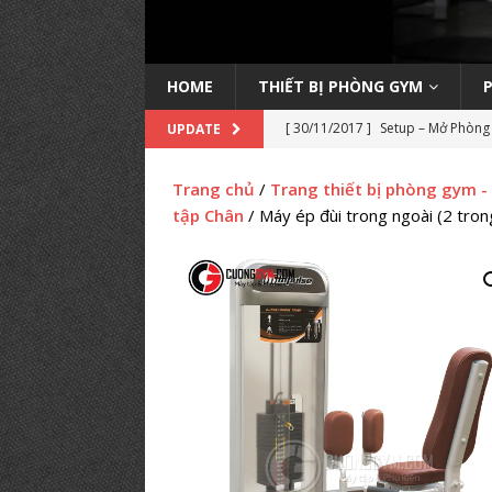
HOME
THIẾT BỊ PHÒNG GYM
[ 30/11/2017 ]
Setup – Mở Phòng 
UPDATE
học kinh nghiệm
KINH NGHIỆ
Trang chủ
/
Trang thiết bị phòng gym -
[ 14/11/2022 ]
Trang bị máy Inb
tập Chân
/ Máy ép đùi trong ngoài (2 tro
PHÒNG TẬP
[ 04/09/2019 ]
Lớp học Huấn luyệ
HỌC HLV GYM
[ 20/08/2019 ]
Danh Sách Phòng
[ 18/03/2019 ]
Setup phòng tập 
GYM TIÊU BIỂU
[ 14/03/2019 ]
Setup phòng gym p