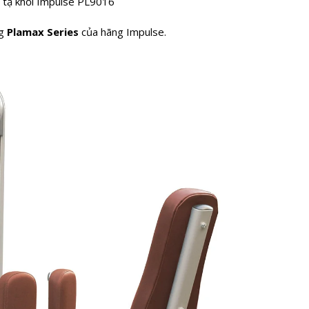
) tạ khối Impulse PL9016
ng
Plamax Series
của hãng Impulse.