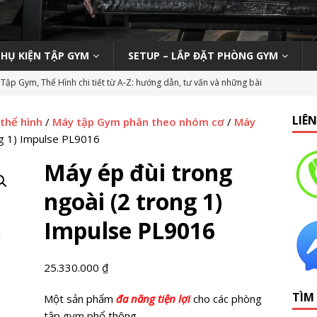
PHỤ KIỆN TẬP GYM
SETUP – LẮP ĐẶT PHÒNG GYM
Tập Gym, Thể Hình chi tiết từ A-Z: hướng dẫn, tư vấn và những bài
M MỞ PHÒNG TẬP
LIÊ
 thể hình
/
Máy tập Gym phân theo nhóm cơ
/
Máy
ody 270 tại phòng gym | Nên hay không nên?
KINH NGHIỆM MỞ
ng 1) Impulse PL9016
Máy ép đùi trong
n viên Gym (Thể hình – Fitness) tại TP HCM tháng 9/2019
LỚP
ngoài (2 trong 1)
Impulse PL9016
 Tập Gym Trên Toàn Quốc
GYMBIZ
bình dân: Thái Hòa Gym tại Nghệ An
CÁC DỰ ÁN SETUP PHÒNG
25.330.000
₫
TÌM
Một sản phẩm
đa năng tiện lợi
cho các phòng
hổ thông: HC Fitness tại TP. Hải Dương
CÁC DỰ ÁN SETUP
tập gym phổ thông.