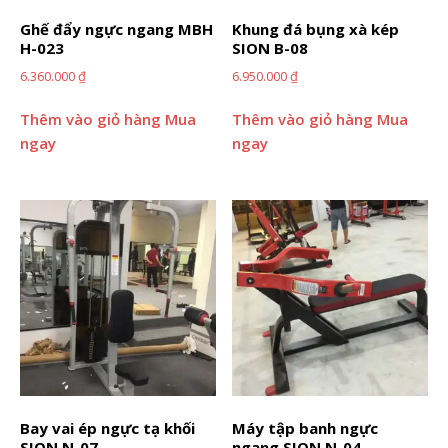
Ghế đẩy ngực ngang MBH
Khung đá bụng xà kép
H-023
SION B-08
6.360.000
₫
6.950.000
₫
Thêm vào giỏ hàng
Mua
Thêm vào giỏ hàng
Mua
ngay
ngay
Bay vai ép ngực tạ khối
Máy tập banh ngực
SION N-07
ngang SION N-04