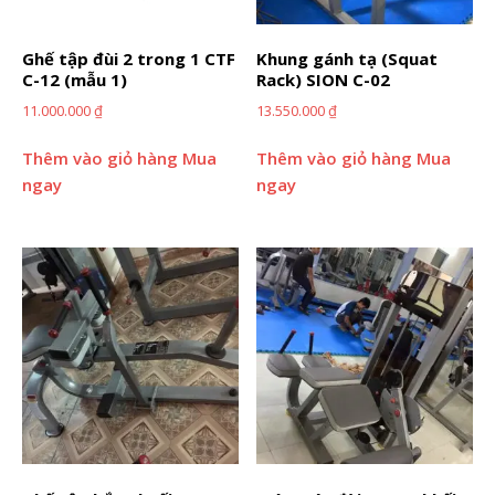
Ghế tập đùi 2 trong 1 CTF
Khung gánh tạ (Squat
C-12 (mẫu 1)
Rack) SION C-02
11.000.000
₫
13.550.000
₫
Thêm vào giỏ hàng
Mua
Thêm vào giỏ hàng
Mua
ngay
ngay