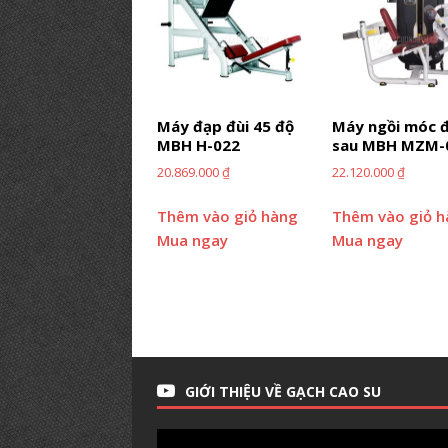
Máy đạp đùi 45 độ
Máy ngồi móc đ
MBH H-022
sau MBH MZM-
20.869.000
₫
22.120.000
₫
Thêm vào giỏ hàng
Thêm vào giỏ 
Mua ngay
Mua ngay
GIỚI THIỆU VỀ GẠCH CAO SU