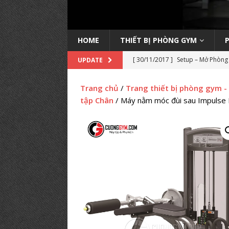
HOME
THIẾT BỊ PHÒNG GYM
[ 30/11/2017 ]
Setup – Mở Phòng 
UPDATE
học kinh nghiệm
KINH NGHIỆ
Trang chủ
/
Trang thiết bị phòng gym -
[ 14/11/2022 ]
Trang bị máy Inb
tập Chân
/ Máy nằm móc đùi sau Impulse
PHÒNG TẬP
[ 04/09/2019 ]
Lớp học Huấn luyệ
HỌC HLV GYM
[ 20/08/2019 ]
Danh Sách Phòng
[ 18/03/2019 ]
Setup phòng tập 
GYM TIÊU BIỂU
[ 14/03/2019 ]
Setup phòng gym p