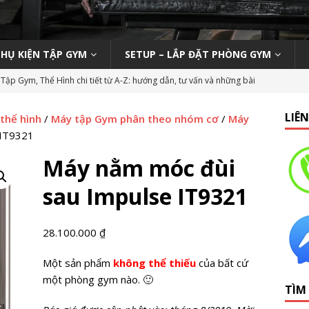
PHỤ KIỆN TẬP GYM
SETUP – LẮP ĐẶT PHÒNG GYM
Tập Gym, Thể Hình chi tiết từ A-Z: hướng dẫn, tư vấn và những bài
M MỞ PHÒNG TẬP
LIÊ
 thể hình
/
Máy tập Gym phân theo nhóm cơ
/
Máy
ody 270 tại phòng gym | Nên hay không nên?
KINH NGHIỆM MỞ
 IT9321
Máy nằm móc đùi
n viên Gym (Thể hình – Fitness) tại TP HCM tháng 9/2019
LỚP
sau Impulse IT9321
 Tập Gym Trên Toàn Quốc
GYMBIZ
28.100.000
₫
bình dân: Thái Hòa Gym tại Nghệ An
CÁC DỰ ÁN SETUP PHÒNG
Một sản phẩm
không thể thiếu
của bất cứ
một phòng gym nào. 🙂
TÌM
hổ thông: HC Fitness tại TP. Hải Dương
CÁC DỰ ÁN SETUP