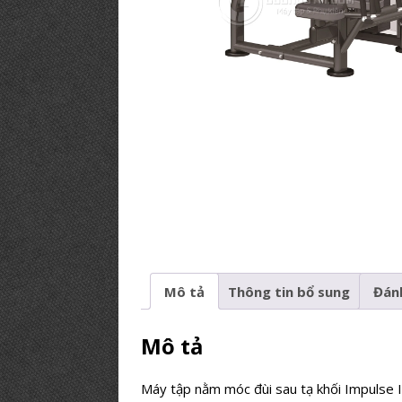
PHÒNG GYM TIÊU BIỂU
[ 12/03/2019 ]
BÍ KÍP【Mở Phòng
PHÒNG TẬP
Mô tả
Thông tin bổ sung
Đánh
Mô tả
Máy tập nằm móc đùi sau tạ khối Impulse