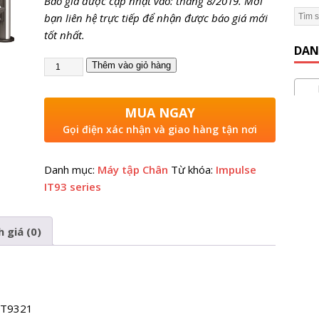
Báo giá được cập nhật vào: tháng 8/2019. Mời
bạn liên hệ trực tiếp để nhận được báo giá mới
 Gym Hiệu Quả】Hướng dẫn từ A đến Z
KINH NGHIỆM MỞ
tốt nhất.
DAN
Thêm vào giỏ hàng
Máy
MUA NGAY
Gọi điện xác nhận và giao hàng tận nơi
Danh mục:
Máy tập Chân
Từ khóa:
Impulse
IT93 series
 giá (0)
 IT9321