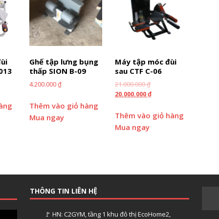
ùi
Ghế tập lưng bụng
Máy tập móc đùi
013
thấp SION B-09
sau CTF C-06
4.200.000
₫
21.000.000
₫
20.000.000
₫
hàng
Thêm vào giỏ hàng
Thêm vào giỏ hàng
Mua ngay
Mua ngay
THÔNG TIN LIÊN HỆ
🚩 HN: C2GYM, tầng 1 khu đô thị EcoHome2,