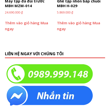
Máy tập đá đùi trước
Ghế tập nhón bắp chuối
MBH MZM-014
MBH H-029
24.690.000
₫
5.869.000
₫
Thêm vào giỏ hàng
Mua
Thêm vào giỏ hàng
Mua
ngay
ngay
LIÊN HỆ NGAY VỚI CHÚNG TÔI