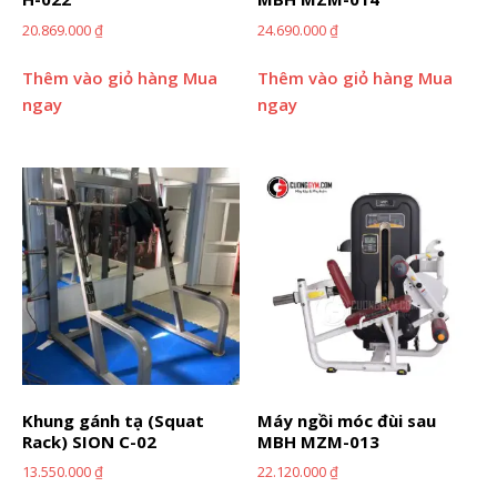
20.869.000
₫
24.690.000
₫
Thêm vào giỏ hàng
Mua
Thêm vào giỏ hàng
Mua
ngay
ngay
Khung gánh tạ (Squat
Máy ngồi móc đùi sau
Rack) SION C-02
MBH MZM-013
13.550.000
₫
22.120.000
₫