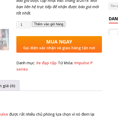
Báo giá được cập nhật vào: tháng 8/2019. Mời
bạn liên hệ trực tiếp để nhận được báo giá mới
 Gym Hiệu Quả】Hướng dẫn từ A đến Z
KINH NGHIỆM MỞ
tốt nhất.
DAN
Thêm vào giỏ hàng
Xe 
MUA NGAY
Gọi điện xác nhận và giao hàng tận nơi
Danh mục:
Xe đạp tập
Từ khóa:
Impulse P
series
 giá (0)
pulse
được rất nhiều chủ phòng lựa chọn vì nó đem lại