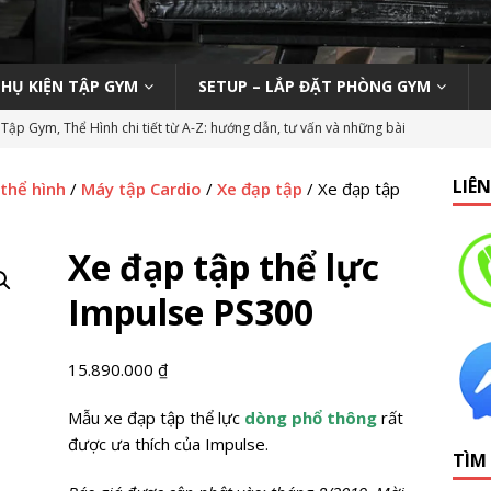
PHỤ KIỆN TẬP GYM
SETUP – LẮP ĐẶT PHÒNG GYM
Tập Gym, Thể Hình chi tiết từ A-Z: hướng dẫn, tư vấn và những bài
M MỞ PHÒNG TẬP
LIÊ
 thể hình
/
Máy tập Cardio
/
Xe đạp tập
/ Xe đạp tập
ody 270 tại phòng gym | Nên hay không nên?
KINH NGHIỆM MỞ
Xe đạp tập thể lực
n viên Gym (Thể hình – Fitness) tại TP HCM tháng 9/2019
LỚP
Impulse PS300
 Tập Gym Trên Toàn Quốc
GYMBIZ
15.890.000
₫
bình dân: Thái Hòa Gym tại Nghệ An
CÁC DỰ ÁN SETUP PHÒNG
Mẫu xe đạp tập thể lực
dòng phổ thông
rất
được ưa thích của Impulse.
TÌM
hổ thông: HC Fitness tại TP. Hải Dương
CÁC DỰ ÁN SETUP