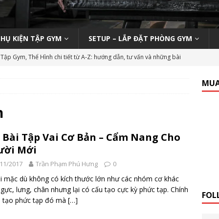
PHỤ KIỆN TẬP GYM
SETUP – LẮP ĐẶT PHÒNG GYM
Tập Gym, Thể Hình chi tiết từ A-Z: hướng dẫn, tư vấn và những bài
M MỞ PHÒNG TẬP
MUA
ody 270 tại phòng gym | Nên hay không nên?
KINH NGHIỆM MỞ
n
n viên Gym (Thể hình – Fitness) tại TP HCM tháng 9/2019
LỚP
 Bài Tập Vai Cơ Bản – Cẩm Nang Cho
ười Mới
 Tập Gym Trên Toàn Quốc
GYMBIZ
11/2017
Trần Phạm Phú Hưng
0
bình dân: Thái Hòa Gym tại Nghệ An
CÁC DỰ ÁN SETUP PHÒNG
i mặc dù không có kích thước lớn như các nhóm cơ khác
gực, lưng, chân nhưng lại có cấu tạo cực kỳ phức tạp. Chính
FOL
u tạo phức tạp đó mà
[…]
hổ thông: HC Fitness tại TP. Hải Dương
CÁC DỰ ÁN SETUP