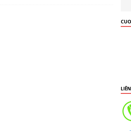
 Gym Hiệu Quả】Hướng dẫn từ A đến Z
KINH NGHIỆM MỞ
CUO
LIÊ