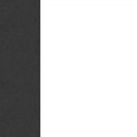
PHÒNG GYM TIÊU BIỂU
[ 12/03/2019 ]
BÍ KÍP【Mở Phòng
PHÒNG TẬP