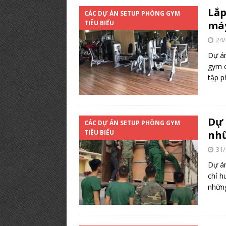
Lắp
CÁC DỰ ÁN SETUP PHÒNG GYM
TIÊU BIỂU
máy
24/
Dự án
gym c
tập p
Dự 
CÁC DỰ ÁN SETUP PHÒNG GYM
TIÊU BIỂU
nhữ
31/
Dự án
chỉ h
những