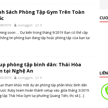
 Gym Hiệu Quả】Hướng dẫn từ A đến Z
KINH NGHIỆM MỞ
h Sách Phòng Tập Gym Trên Toàn
ốc
CUO
08/2019
cuonggym
0
ing soon … Dự kiến trong tháng 9/2019 Bạn có thể cập
thông tin phòng bạn đang tập hoặc phòng tập của bạn tại
y
up phòng tập bình dân: Thái Hòa
 tại Nghệ An
LIÊ
03/2019
cuonggym
0
ạn tham khảo một dự án phòng tập phân khúc bình dân
ược Ruby team hoàn thành setup vào giữa tháng 3/2019.
 tập Thái Hòa Gym tại phường Quang Tiến, thị xã
[…]