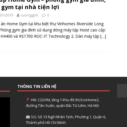
 gym tại nhà tiện lợi
01/2019
cuonggym
0
 án Home Gym tại khu biệt thự Vinhomes Riverside Long
Phòng gym gia đình sử dụng dòng máy tập Hoist cao cấp:
t H4400 và RS1700 ROC-IT Technology 2. Dàn máy tập
[…]
THÔNG TIN LIÊN HỆ
HN: C2GYM, tầng 1 khu đô thị EcoHome2,
đường Tân Xuân, quận Bắc Từ Liêm, Hà Nội
SG: Số 13 Ngô Nhân Tịnh, Phường 1, Quận 6,
Thành phố Hồ Chí Minh