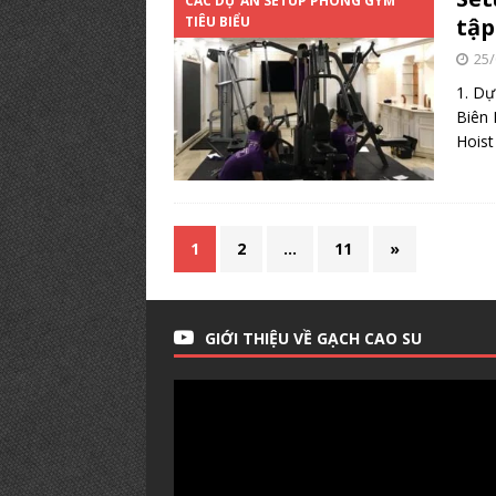
CÁC DỰ ÁN SETUP PHÒNG GYM
TIÊU BIỂU
tập
25/
1. Dự
Biên 
Hois
1
2
…
11
»
GIỚI THIỆU VỀ GẠCH CAO SU