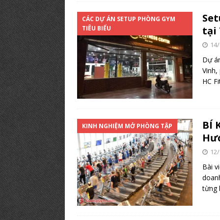
Set
CÁC DỰ ÁN SETUP PHÒNG GYM
TIÊU BIỂU
tại
14/
Dự án
Vinh,
HC Fi
BÍ
KINH NGHIỆM MỞ PHÒNG TẬP
Hướ
12/
Bài v
doanh
từng 