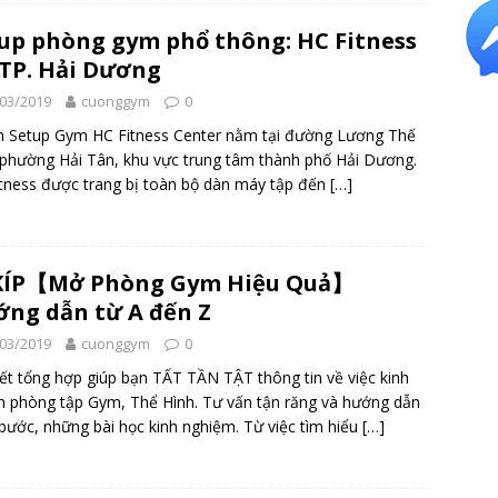
up phòng gym phổ thông: HC Fitness
 TP. Hải Dương
03/2019
cuonggym
0
 Setup Gym HC Fitness Center nằm tại đường Lương Thế
 phường Hải Tân, khu vực trung tâm thành phố Hải Dương.
tness được trang bị toàn bộ dàn máy tập đến
[…]
 KÍP【Mở Phòng Gym Hiệu Quả】
ng dẫn từ A đến Z
03/2019
cuonggym
0
iết tổng hợp giúp bạn TẤT TẦN TẬT thông tin về việc kinh
 phòng tập Gym, Thể Hình. Tư vấn tận răng và hướng dẫn
bước, những bài học kinh nghiệm. Từ việc tìm hiểu
[…]