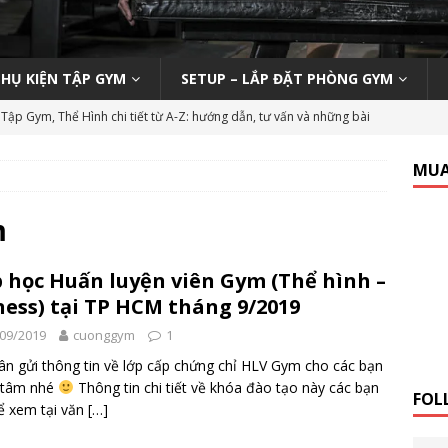
PHỤ KIỆN TẬP GYM
SETUP – LẮP ĐẶT PHÒNG GYM
Tập Gym, Thể Hình chi tiết từ A-Z: hướng dẫn, tư vấn và những bài
M MỞ PHÒNG TẬP
MUA
ody 270 tại phòng gym | Nên hay không nên?
KINH NGHIỆM MỞ
m
n viên Gym (Thể hình – Fitness) tại TP HCM tháng 9/2019
LỚP
 học Huấn luyện viên Gym (Thể hình –
ness) tại TP HCM tháng 9/2019
 Tập Gym Trên Toàn Quốc
GYMBIZ
09/2019
cuonggym
1
bình dân: Thái Hòa Gym tại Nghệ An
CÁC DỰ ÁN SETUP PHÒNG
ân gửi thông tin về lớp cấp chứng chỉ HLV Gym cho các bạn
 tâm nhé
Thông tin chi tiết về khóa đào tạo này các bạn
FOL
ể xem tại văn
[…]
hổ thông: HC Fitness tại TP. Hải Dương
CÁC DỰ ÁN SETUP