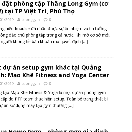
 đặt phòng tập Thăng Long Gym (cơ
2) tại TP Việt Trì, Phú Thọ
01/2019
cuonggym
0
g hiệu Impulse đã nhận được sự tín nhiệm và tin tưởng
ông đảo chủ phòng tập trong cả nước. Khi mở cơ sở mới,
 người không hề băn khoăn mà quyết định
[…]
 dự án setup gym khác tại Quảng
h: Mạo Khê Fitness and Yoga Center
01/2019
cuonggym
0
 tập Mạo Khê Fitness & Yoga là một dự án phòng gym
 cấp do PTF team thực hiện setup. Toàn bộ trang thiết bị
dự án sử dụng máy tập gym thương
[…]
up Home Gym – phòng gym gia đình,