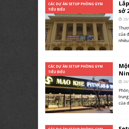
Lắp
CÁC DỰ ÁN SETUP PHÒNG GYM
TIÊU BIỂU
sở 
26/
Thươn
của đ
nhiều
Một
CÁC DỰ ÁN SETUP PHÒNG GYM
TIÊU BIỂU
Nin
26/
Phòng
trung
của 
Set