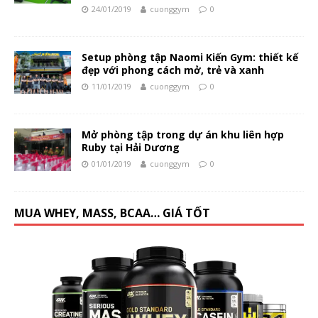
24/01/2019
cuonggym
0
Setup phòng tập Naomi Kiến Gym: thiết kế
đẹp với phong cách mở, trẻ và xanh
11/01/2019
cuonggym
0
Mở phòng tập trong dự án khu liên hợp
Ruby tại Hải Dương
01/01/2019
cuonggym
0
MUA WHEY, MASS, BCAA… GIÁ TỐT