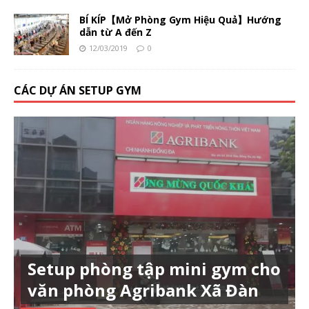
BÍ KÍP【Mở Phòng Gym Hiệu Quả】Hướng
dẫn từ A đến Z
12/03/2019
0
CÁC DỰ ÁN SETUP GYM
Setup phòng tập mini gym cho
văn phòng Agribank Xã Đàn