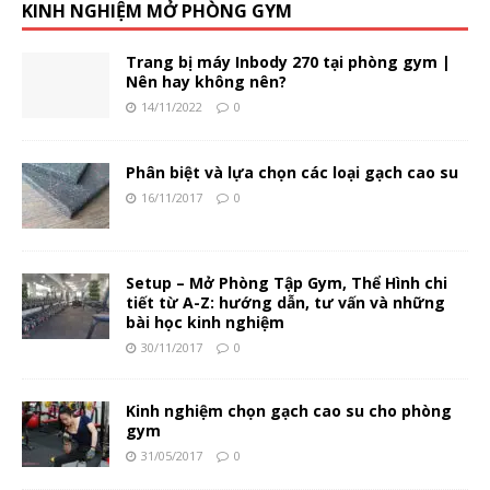
KINH NGHIỆM MỞ PHÒNG GYM
Trang bị máy Inbody 270 tại phòng gym |
Nên hay không nên?
14/11/2022
0
Phân biệt và lựa chọn các loại gạch cao su
16/11/2017
0
Setup – Mở Phòng Tập Gym, Thể Hình chi
tiết từ A-Z: hướng dẫn, tư vấn và những
bài học kinh nghiệm
30/11/2017
0
Kinh nghiệm chọn gạch cao su cho phòng
gym
31/05/2017
0