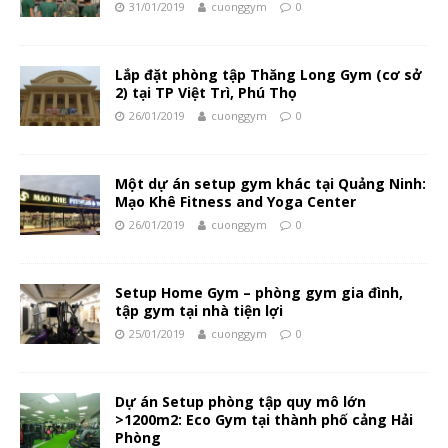
31/01/2019
cuonggym
0
Lắp đặt phòng tập Thăng Long Gym (cơ sở
2) tại TP Việt Trì, Phú Thọ
26/01/2019
cuonggym
0
Một dự án setup gym khác tại Quảng Ninh:
Mạo Khê Fitness and Yoga Center
26/01/2019
cuonggym
0
Setup Home Gym – phòng gym gia đình,
tập gym tại nhà tiện lợi
25/01/2019
cuonggym
0
Dự án Setup phòng tập quy mô lớn
>1200m2: Eco Gym tại thành phố cảng Hải
Phòng