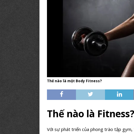
PHÒNG GYM TIÊU BIỂU
[ 12/03/2019 ]
BÍ KÍP【Mở Phòng
PHÒNG TẬP
Thế nào là một Body Fitness?
Thế nào là Fitness
Với sự phát triển của phong trào tập gym,