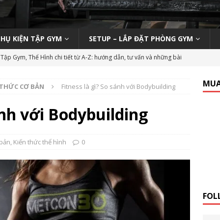
PHỤ KIỆN TẬP GYM
SETUP – LẮP ĐẶT PHÒNG GYM
Tập Gym, Thể Hình chi tiết từ A-Z: hướng dẫn, tư vấn và những bài
M MỞ PHÒNG TẬP
MUA
 THỨC CƠ BẢN
Fitness là gì? So sánh với Bodybuilding
ody 270 tại phòng gym | Nên hay không nên?
KINH NGHIỆM MỞ
ánh với Bodybuilding
n viên Gym (Thể hình – Fitness) tại TP HCM tháng 9/2019
LỚP
 bản
,
Kiến thức thể hình
0
 Tập Gym Trên Toàn Quốc
GYMBIZ
bình dân: Thái Hòa Gym tại Nghệ An
CÁC DỰ ÁN SETUP PHÒNG
FOL
hổ thông: HC Fitness tại TP. Hải Dương
CÁC DỰ ÁN SETUP