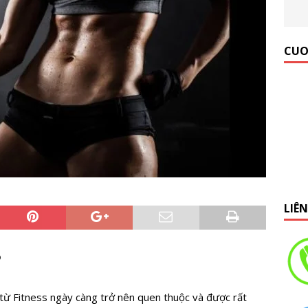
 Gym Hiệu Quả】Hướng dẫn từ A đến Z
KINH NGHIỆM MỞ
CUO
LIÊ
?
 từ Fitness ngày càng trở nên quen thuộc và được rất