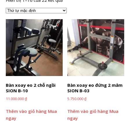
Bàn xoay eo 2 chỗ ngồi
Bàn xoay eo đứng 2 mâm
SION B-10
SION B-03
11.000.000
₫
5.750.000
₫
Thêm vào giỏ hàng
Mua
Thêm vào giỏ hàng
Mua
ngay
ngay