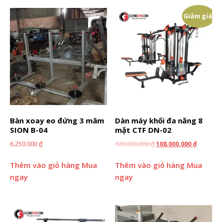
Giảm giá!
Bàn xoay eo đứng 3 mâm
Dàn máy khối đa năng 8
SION B-04
mặt CTF DN-02
6.250.000
₫
120.000.000
₫
108.000.000
₫
Thêm vào giỏ hàng
Mua
Thêm vào giỏ hàng
Mua
ngay
ngay