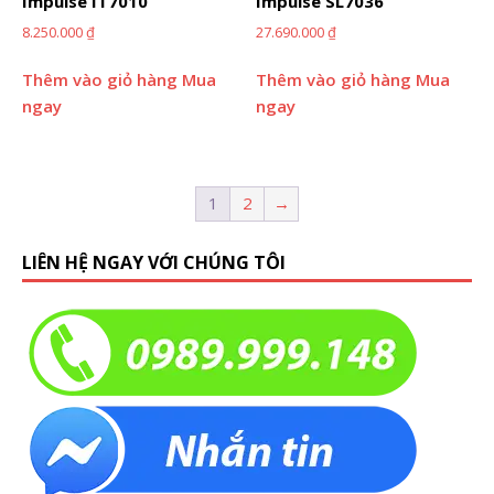
Impulse IT7010
Impulse SL7036
8.250.000
₫
27.690.000
₫
Thêm vào giỏ hàng
Mua
Thêm vào giỏ hàng
Mua
ngay
ngay
1
2
→
LIÊN HỆ NGAY VỚI CHÚNG TÔI