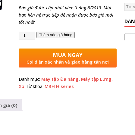
Báo giá được cập nhật vào: tháng 8/2019. Mời
 Gym Hiệu Quả】Hướng dẫn từ A đến Z
KINH NGHIỆM MỞ
bạn liên hệ trực tiếp để nhận được báo giá mới
DAN
tốt nhất.
Thêm vào giỏ hàng
Máy
MUA NGAY
Gọi điện xác nhận và giao hàng tận nơi
Danh mục:
Máy tập Đa năng
,
Máy tập Lưng,
Xô
Từ khóa:
MBH H series
 giá (0)