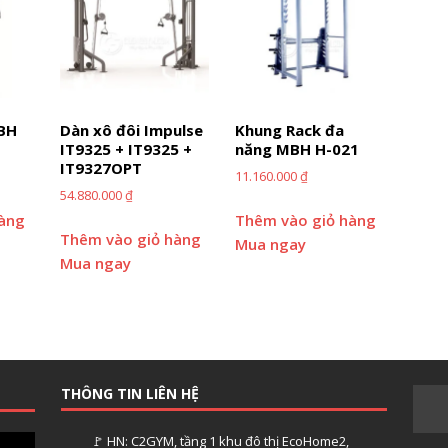
MBH
Dàn xô đôi Impulse
Khung Rack đa
IT9325 + IT9325 +
năng MBH H-021
IT9327OPT
11.160.000
₫
54.880.000
₫
hàng
Thêm vào giỏ hàng
Thêm vào giỏ hàng
Mua ngay
Mua ngay
THÔNG TIN LIÊN HỆ
🚩 HN: C2GYM, tầng 1 khu đô thị EcoHome2,