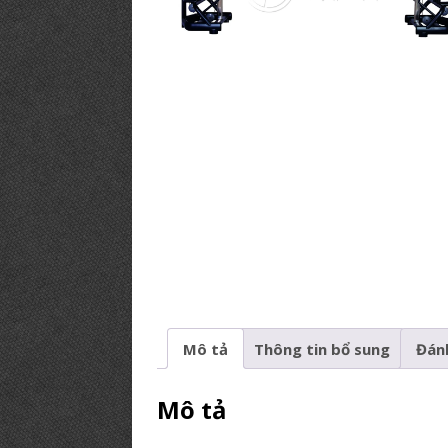
PHÒNG GYM TIÊU BIỂU
[ 12/03/2019 ]
BÍ KÍP【Mở Phòng
PHÒNG TẬP
Mô tả
Thông tin bổ sung
Đánh
Mô tả