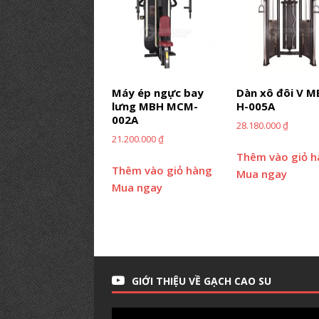
Máy ép ngực bay
Dàn xô đôi V 
lưng MBH MCM-
H-005A
002A
28.180.000
₫
21.200.000
₫
Thêm vào giỏ 
Thêm vào giỏ hàng
Mua ngay
Mua ngay
GIỚI THIỆU VỀ GẠCH CAO SU