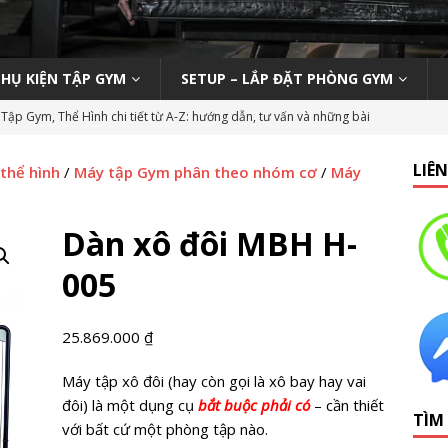
PHỤ KIỆN TẬP GYM
SETUP – LẮP ĐẶT PHÒNG GYM
Tập Gym, Thể Hình chi tiết từ A-Z: hướng dẫn, tư vấn và những bài
M MỞ PHÒNG TẬP
LIÊ
 thể hình
/
Máy tập Gym phân theo nhóm cơ
/
Máy
ody 270 tại phòng gym | Nên hay không nên?
KINH NGHIỆM MỞ
Dàn xô đôi MBH H-
n viên Gym (Thể hình – Fitness) tại TP HCM tháng 9/2019
LỚP
005
 Tập Gym Trên Toàn Quốc
GYMBIZ
25.869.000
₫
bình dân: Thái Hòa Gym tại Nghệ An
CÁC DỰ ÁN SETUP PHÒNG
Máy tập xô đôi (hay còn gọi là xô bay hay vai
đôi) là một dụng cụ
bắt buộc phải có
– cần thiết
TÌM
hổ thông: HC Fitness tại TP. Hải Dương
CÁC DỰ ÁN SETUP
với bất cứ một phòng tập nào.