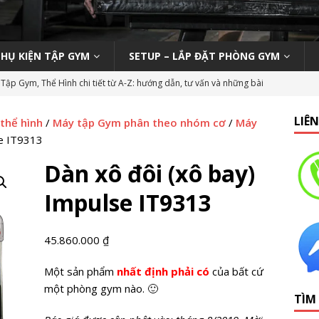
PHỤ KIỆN TẬP GYM
SETUP – LẮP ĐẶT PHÒNG GYM
Tập Gym, Thể Hình chi tiết từ A-Z: hướng dẫn, tư vấn và những bài
M MỞ PHÒNG TẬP
LIÊ
 thể hình
/
Máy tập Gym phân theo nhóm cơ
/
Máy
ody 270 tại phòng gym | Nên hay không nên?
KINH NGHIỆM MỞ
se IT9313
Dàn xô đôi (xô bay)
n viên Gym (Thể hình – Fitness) tại TP HCM tháng 9/2019
LỚP
Impulse IT9313
 Tập Gym Trên Toàn Quốc
GYMBIZ
45.860.000
₫
bình dân: Thái Hòa Gym tại Nghệ An
CÁC DỰ ÁN SETUP PHÒNG
Một sản phẩm
nhất định phải có
của bất cứ
một phòng gym nào. 🙂
TÌM
hổ thông: HC Fitness tại TP. Hải Dương
CÁC DỰ ÁN SETUP