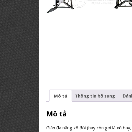
PHÒNG GYM TIÊU BIỂU
[ 12/03/2019 ]
BÍ KÍP【Mở Phòng
PHÒNG TẬP
Mô tả
Thông tin bổ sung
Đánh
Mô tả
Giàn đa năng xô đôi (hay còn gọi là xô bay,