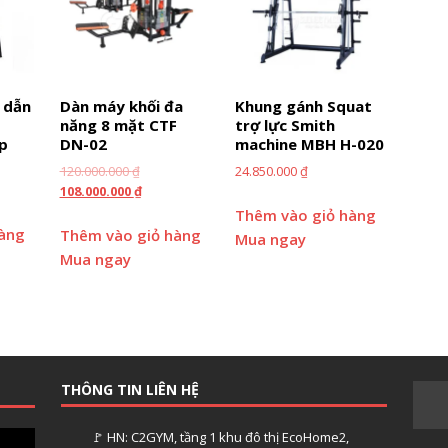
 dẫn
Dàn máy khối đa
Khung gánh Squat
năng 8 mặt CTF
trợ lực Smith
p
DN-02
machine MBH H-020
120.000.000
₫
24.850.000
₫
108.000.000
₫
Thêm vào giỏ hàng
hàng
Thêm vào giỏ hàng
Mua ngay
Mua ngay
THÔNG TIN LIÊN HỆ
🚩 HN: C2GYM, tầng 1 khu đô thị EcoHome2,