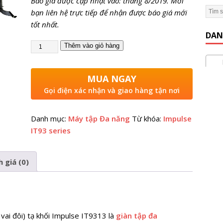
Báo giá được cập nhật vào: tháng 8/2019. Mời
bạn liên hệ trực tiếp để nhận được báo giá mới
 Gym Hiệu Quả】Hướng dẫn từ A đến Z
KINH NGHIỆM MỞ
tốt nhất.
DAN
Thêm vào giỏ hàng
Máy
MUA NGAY
Gọi điện xác nhận và giao hàng tận nơi
Danh mục:
Máy tập Đa năng
Từ khóa:
Impulse
IT93 series
 giá (0)
 vai đôi) tạ khối Impulse IT9313 là
giàn tập đa