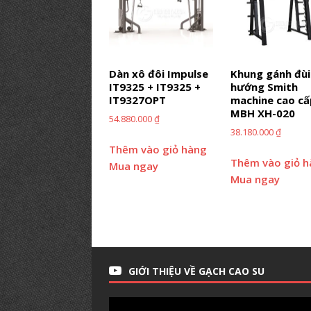
Dàn xô đôi Impulse
Khung gánh đùi
IT9325 + IT9325 +
hướng Smith
IT9327OPT
machine cao cấ
MBH XH-020
54.880.000
₫
38.180.000
₫
Thêm vào giỏ hàng
Thêm vào giỏ 
Mua ngay
Mua ngay
GIỚI THIỆU VỀ GẠCH CAO SU