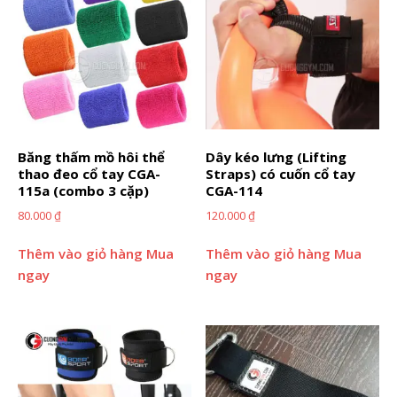
Băng thấm mồ hôi thể
Dây kéo lưng (Lifting
thao đeo cổ tay CGA-
Straps) có cuốn cổ tay
115a (combo 3 cặp)
CGA-114
80.000
₫
120.000
₫
Thêm vào giỏ hàng
Mua
Thêm vào giỏ hàng
Mua
ngay
ngay