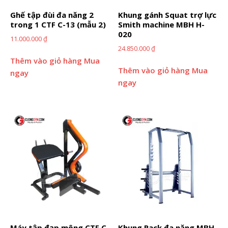
Ghế tập đùi đa năng 2
Khung gánh Squat trợ lực
trong 1 CTF C-13 (mẫu 2)
Smith machine MBH H-
020
11.000.000
₫
24.850.000
₫
Thêm vào giỏ hàng
Mua
Thêm vào giỏ hàng
Mua
ngay
ngay
Máy tập đạp mông CTF C-
Khung Rack đa năng MBH