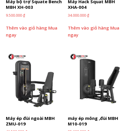
Máy bộ trợ Squate Bench
Máy Hack Squat MBH
MBH XH-003
XHA-004
9.500.000
₫
34.000.000
₫
Thêm vào giỏ hàng
Mua
Thêm vào giỏ hàng
Mua
ngay
ngay
Máy ép đùi ngoài MBH
máy ép mông ,đùi MBH
ZMU-019
M10-019