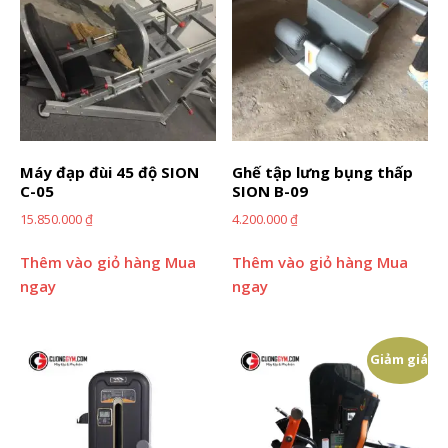
Máy đạp đùi 45 độ SION
Ghế tập lưng bụng thấp
C-05
SION B-09
15.850.000
₫
4.200.000
₫
Thêm vào giỏ hàng
Mua
Thêm vào giỏ hàng
Mua
ngay
ngay
Giảm giá!