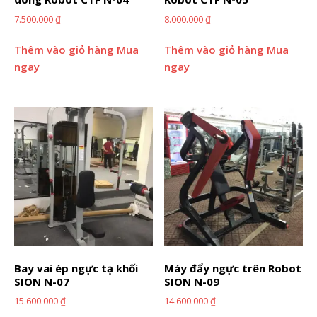
7.500.000
₫
8.000.000
₫
Thêm vào giỏ hàng
Mua
Thêm vào giỏ hàng
Mua
ngay
ngay
Bay vai ép ngực tạ khối
Máy đẩy ngực trên Robot
SION N-07
SION N-09
15.600.000
₫
14.600.000
₫