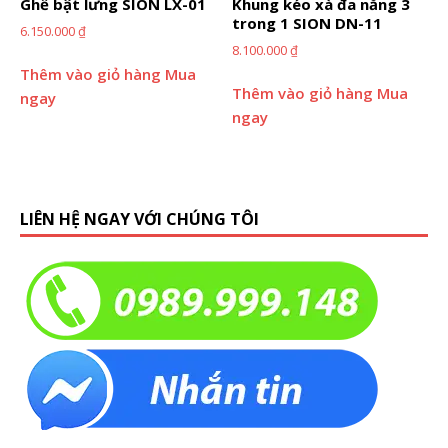
Ghế bật lưng SION LX-01
Khung kéo xà đa năng 3
trong 1 SION DN-11
6.150.000
₫
8.100.000
₫
Thêm vào giỏ hàng
Mua
Thêm vào giỏ hàng
Mua
ngay
ngay
LIÊN HỆ NGAY VỚI CHÚNG TÔI