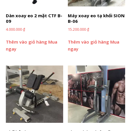
Dàn xoay eo 2 mặt CTF B-
Máy xoay eo tạ khối SION
09
B-06
4.000.000
₫
15.200.000
₫
Thêm vào giỏ hàng
Mua
Thêm vào giỏ hàng
Mua
ngay
ngay