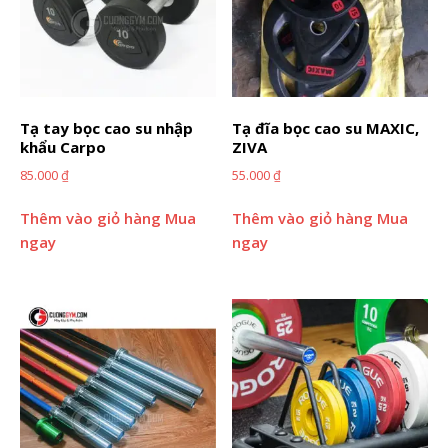
Tạ tay bọc cao su nhập
Tạ đĩa bọc cao su MAXIC,
khẩu Carpo
ZIVA
85.000
₫
55.000
₫
Thêm vào giỏ hàng
Mua
Thêm vào giỏ hàng
Mua
ngay
ngay