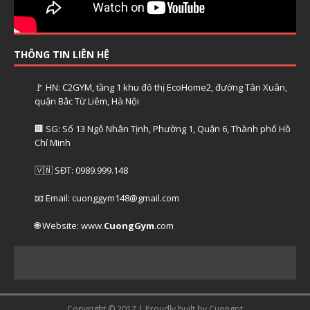
THÔNG TIN LIÊN HỆ
🚩 HN: C2GYM, tầng 1 khu đô thị EcoHome2, đường Tân Xuân,
quận Bắc Từ Liêm, Hà Nội
🏢 SG: Số 13 Ngô Nhân Tịnh, Phường 1, Quận 6, Thành phố Hồ
Chí Minh
🇻🇳 SĐT: 0989.999.148
📧 Email: cuonggym148@gmail.com
🌐 Website: www.
CuongGym
.com
Copyright © 2017 | Proudly built by Cuongpt