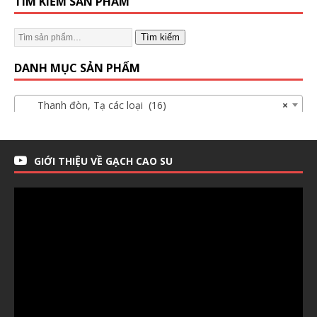
TÌM KIẾM SẢN PHẨM
Tìm kiếm
DANH MỤC SẢN PHẨM
Thanh đòn, Tạ các loại (16)
×
GIỚI THIỆU VỀ GẠCH CAO SU