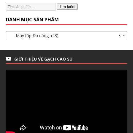
Tìm kiếm
DANH MỤC SẢN PHẨM
Máy tập Đa năng (43)
×
GIỚI THIỆU VỀ GẠCH CAO SU