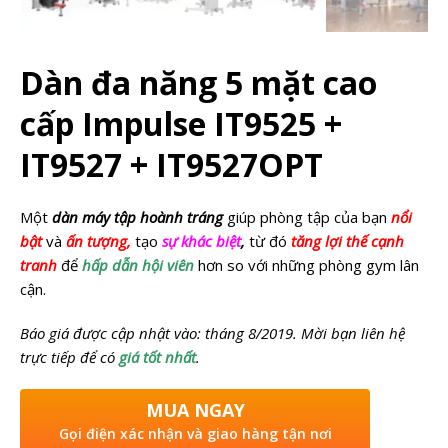
Dàn đa năng 5 mặt cao
cấp Impulse IT9525 +
IT9527 + IT9527OPT
Một
dàn máy tập hoành tráng
giúp phòng tập của bạn
nổi
bật
và
ấn tượng,
tạo
sự khác biệt
,
từ đó
tăng lợi thế cạnh
tranh
để
hấp dẫn hội viên
hơn so với những phòng gym lân
cận.
Báo giá được cập nhật vào: tháng 8/2019. Mời bạn liên hệ
trực tiếp để có
giá tốt nhất
.
MUA NGAY
Gọi điện xác nhận và giao hàng tận nơi