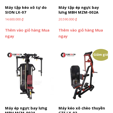
Máy tập kéo xô tự do
Máy tập ép ngực bay
SION LX-07
lưng MBH MZM-002A
14.600.000
₫
20.590.000
₫
Thêm vào giỏ hàng
Mua
Thêm vào giỏ hàng
Mua
ngay
ngay
Giảm giá!
Máy ép ngực bay lưng
Máy kéo xô chèo thuyền
MBH MCM-002A
CTF LX-03