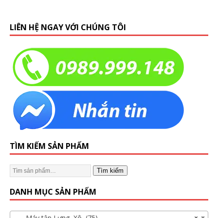
LIÊN HỆ NGAY VỚI CHÚNG TÔI
TÌM KIẾM SẢN PHẨM
Tìm kiếm
DANH MỤC SẢN PHẨM
Máy tập Lưng, Xô (75)
×