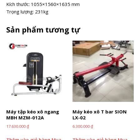
Kích thước: 1055×1560×1635 mm
Trọng lượng: 231kg
Sản phẩm tương tự
Máy tập kéo xô ngang
Máy kéo xô T bar SION
MBH MZM-012A
LX-02
17.630.000
₫
6.300.000
₫
Thêm vào giỏ hàng
Mua
Thêm vào giỏ hàng
Mua