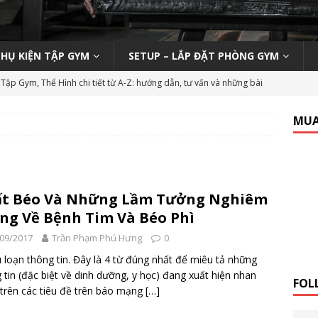
PHỤ KIỆN TẬP GYM
SETUP – LẮP ĐẶT PHÒNG GYM
Tập Gym, Thể Hình chi tiết từ A-Z: hướng dẫn, tư vấn và những bài
M MỞ PHÒNG TẬP
MUA
ody 270 tại phòng gym | Nên hay không nên?
KINH NGHIỆM MỞ
n viên Gym (Thể hình – Fitness) tại TP HCM tháng 9/2019
LỚP
ất Béo Và Những Lầm Tưởng Nghiêm
ng Về Bệnh Tim Và Béo Phì
 Tập Gym Trên Toàn Quốc
GYMBIZ
09/2017
Trần Phạm Phú Hưng
0
bình dân: Thái Hòa Gym tại Nghệ An
CÁC DỰ ÁN SETUP PHÒNG
 loạn thông tin. Đây là 4 từ đúng nhất để miêu tả những
 tin (đặc biệt về dinh dưỡng, y học) đang xuất hiện nhan
FOL
trên các tiêu đề trên báo mạng
[…]
hổ thông: HC Fitness tại TP. Hải Dương
CÁC DỰ ÁN SETUP