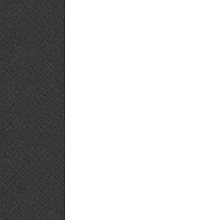
PHÒNG GYM TIÊU BIỂU
[ 12/03/2019 ]
BÍ KÍP【Mở Phòng
PHÒNG TẬP