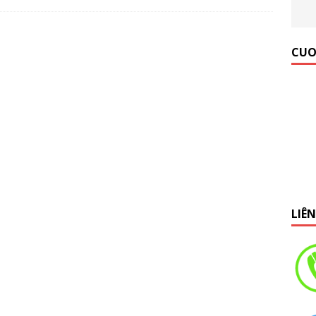
 Gym Hiệu Quả】Hướng dẫn từ A đến Z
KINH NGHIỆM MỞ
CUO
LIÊ