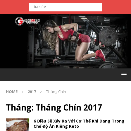
HOME
2017
Tháng Chín
Tháng:
Tháng Chín 2017
6 Điều Sẽ Xảy Ra Với Cơ Thể Khi Đang Trong
Chế Độ Ăn Kiêng Keto