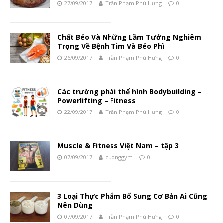
27/09/2017
Trần Phạm Phú Hưng
0
Chất Béo Và Những Lầm Tưởng Nghiêm
Trọng Về Bệnh Tim Và Béo Phì
26/09/2017
Trần Phạm Phú Hưng
0
Các trường phái thể hình Bodybuilding –
Powerlifting – Fitness
22/09/2017
Trần Phạm Phú Hưng
0
Muscle & Fitness Việt Nam – tập 3
07/09/2017
cuonggym
0
3 Loại Thực Phẩm Bổ Sung Cơ Bản Ai Cũng
Nên Dùng
07/09/2017
Trần Phạm Phú Hưng
0