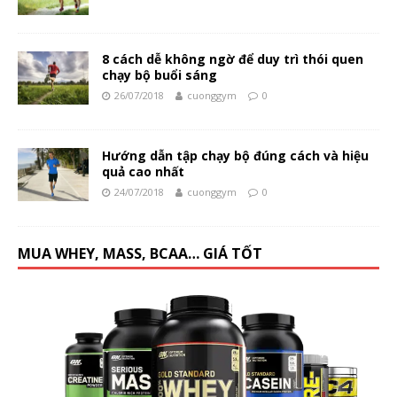
8 cách dễ không ngờ để duy trì thói quen
chạy bộ buổi sáng
26/07/2018
cuonggym
0
Hướng dẫn tập chạy bộ đúng cách và hiệu
quả cao nhất
24/07/2018
cuonggym
0
MUA WHEY, MASS, BCAA… GIÁ TỐT