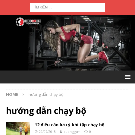
HOME
hướng dẫn chạy bộ
hướng dẫn chạy bộ
12 điều cần lưu ý khi tập chạy bộ
29/07/2018
cuonggym
0