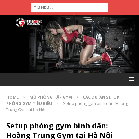
HOME
MỞ PHÒNG TẬP GYM
CÁC DỰ ÁN SETUP
PHÒNG GYM TIÊU BIỂU
Setup phòng gym bình dân: Hoàng
Trung Gym tại Hà Nội
Setup phòng gym bình dân:
Hoàng Trung Gym tại Hà Nội