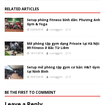
RELATED ARTICLES
Setup phòng Fitness bình dân: Phương Anh
Gym & Yoga
05/04/2018
cuonggym
0
Mở phòng tập gym dạng Private tại Hà Nội:
89 Fitness ở Bắc Từ Liêm
14/11/2018
cuonggym
0
Setup mở phòng tập gym cơ bản: H&T Gym
tại Ninh Bình
29/07/2018
cuonggym
0
BE THE FIRST TO COMMENT
Leave a Reply