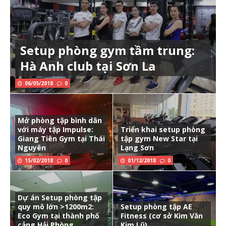
Setup phòng gym tầm trung:
Hà Anh club tại Sơn La
06/05/2018
0
Mở phòng tập bình dân
với máy tập Impulse:
Triển khai setup phòng
Giang Tiên Gym tại Thái
tập gym New Star tại
Nguyên
Lạng Sơn
15/02/2018
0
01/12/2018
0
Dự án Setup phòng tập
quy mô lớn >1200m2:
Setup phòng tập AE
Eco Gym tại thành phố
Fitness (cơ sở Kim Văn
cảng Hải Phòng
Kim Lũ)