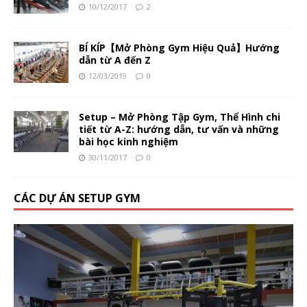
10/12/2017
2
BÍ KÍP【Mở Phòng Gym Hiệu Quả】Hướng
dẫn từ A đến Z
12/03/2019
0
Setup – Mở Phòng Tập Gym, Thể Hình chi
tiết từ A-Z: hướng dẫn, tư vấn và những
bài học kinh nghiệm
30/11/2017
0
CÁC DỰ ÁN SETUP GYM