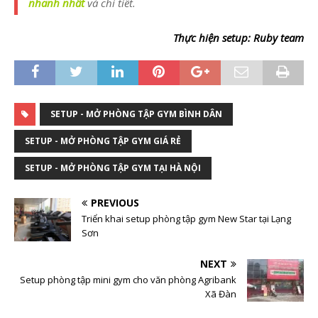
nhanh nhất
và chi tiết.
Thực hiện setup: Ruby team
SETUP - MỞ PHÒNG TẬP GYM BÌNH DÂN
SETUP - MỞ PHÒNG TẬP GYM GIÁ RẺ
SETUP - MỞ PHÒNG TẬP GYM TẠI HÀ NỘI
PREVIOUS
Triển khai setup phòng tập gym New Star tại Lạng
Sơn
NEXT
Setup phòng tập mini gym cho văn phòng Agribank
Xã Đàn