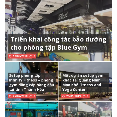
Triển khai công tác bảo dưỡng
cho phòng tập Blue Gym
17/05/2018
0
Setup phòng tập
Một dự án setup gym
Infinity Fitness – phòng
khác tại Quảng Ninh:
gym đẳng cấp hàng đầu
Mạo Khê Fitness and
tại tỉnh Thanh Hóa
Yoga Center
25/07/2018
0
26/01/2019
0