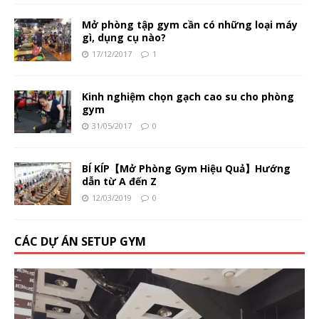
Mở phòng tập gym cần có những loại máy
gì, dụng cụ nào?
17/12/2017
1
Kinh nghiệm chọn gạch cao su cho phòng
gym
31/05/2017
0
BÍ KÍP【Mở Phòng Gym Hiệu Quả】Hướng
dẫn từ A đến Z
12/03/2019
0
CÁC DỰ ÁN SETUP GYM