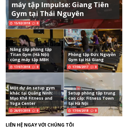
máy tập Impulse: Giang Tiên
Gym tại Thái Nguyên
15/02/2018
0
Nâng cấp phòng tập
Titan Gym (Hà Nội)
Phòng tập Đức Nguyễn
cùng máy tập MBH
Gym tại Hà Giang
17/07/2018
0
17/06/2017
0
Một dự án setup gym
khác tại Quảng Ninh:
Setup phòng tập trung
Mạo Khê Fitness and
cao cấp: Fitness Town
Yoga Center
tại Hà Nội
26/01/2019
0
17/04/2018
0
LIÊN HỆ NGAY VỚI CHÚNG TÔI