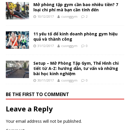
Mở phòng tập gym cần bao nhiêu tiền? 7
loại chi phí mà bạn cần tính đến
10/12/2017
cuonggym
2
11 yếu tố để kinh doanh phòng gym hiệu
quả và thành công
31/12/2017
cuonggym
0
Setup – Mở Phòng Tập Gym, Thể Hình chi
tiết từ A-Z: hướng dẫn, tư vấn và những
bài học kinh nghiệm
30/11/2017
cuonggym
0
BE THE FIRST TO COMMENT
Leave a Reply
Your email address will not be published.