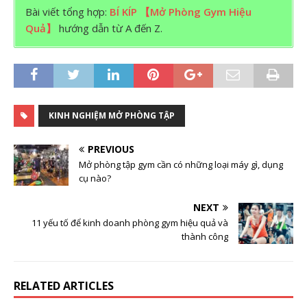
Bài viết tổng hợp:
BÍ KÍP 【Mở Phòng Gym Hiệu
Quả】
hướng dẫn từ A đến Z.
KINH NGHIỆM MỞ PHÒNG TẬP
PREVIOUS
Mở phòng tập gym cần có những loại máy gì, dụng
cụ nào?
NEXT
11 yếu tố để kinh doanh phòng gym hiệu quả và
thành công
RELATED ARTICLES