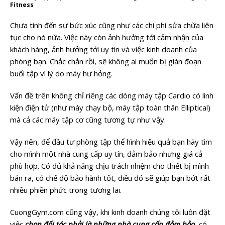
Fitness
Chưa tính đến sự bức xúc cũng như các chi phí sửa chữa liên
tục cho nó nữa. Việc này còn ảnh hưởng tới cảm nhận của
khách hàng, ảnh hưởng tới uy tín và việc kinh doanh của
phòng bạn. Chắc chắn rồi, sẽ không ai muốn bị gián đoạn
buổi tập vì lý do máy hư hỏng.
Vấn đề trên không chỉ riêng các dòng máy tập Cardio có linh
kiện điện tử (như máy chạy bộ, máy tập toàn thân Elliptical)
mà cả các máy tập cơ cũng tương tự như vậy.
Vậy nên, để đầu tư phòng tập thể hình hiệu quả bạn hãy tìm
cho mình một nhà cung cấp uy tín, đảm bảo nhưng giá cả
phù hợp. Có đủ khả năng chịu trách nhiệm cho thiết bị mình
bán ra, có chế độ bảo hành tốt, điều đó sẽ giúp bạn bớt rất
nhiều phiền phức trong tương lai.
CuongGym.com cũng vậy, khi kinh doanh chúng tôi luôn đặt
việc
chọn đối tác
phải là những nhà cung cấp đảm bảo,
có