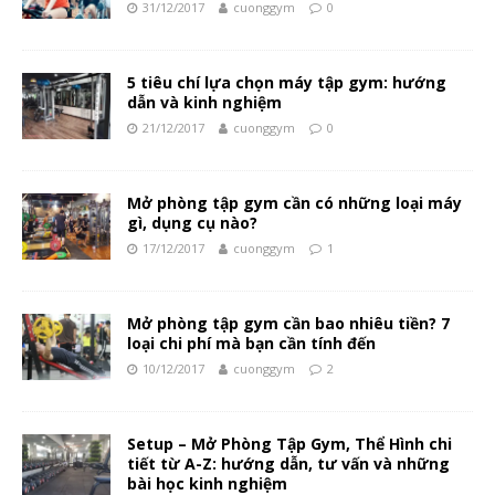
31/12/2017
cuonggym
0
5 tiêu chí lựa chọn máy tập gym: hướng
dẫn và kinh nghiệm
21/12/2017
cuonggym
0
Mở phòng tập gym cần có những loại máy
gì, dụng cụ nào?
17/12/2017
cuonggym
1
Mở phòng tập gym cần bao nhiêu tiền? 7
loại chi phí mà bạn cần tính đến
10/12/2017
cuonggym
2
Setup – Mở Phòng Tập Gym, Thể Hình chi
tiết từ A-Z: hướng dẫn, tư vấn và những
bài học kinh nghiệm