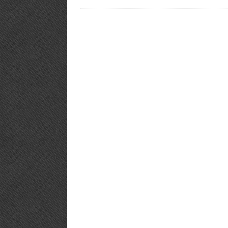
PHÒNG GYM TIÊU BIỂU
[ 12/03/2019 ]
BÍ KÍP【Mở Phòng
PHÒNG TẬP