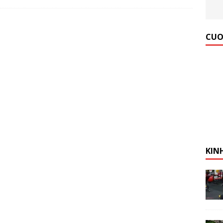
 Gym Hiệu Quả】Hướng dẫn từ A đến Z
KINH NGHIỆM MỞ
CUO
KIN