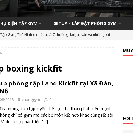
PHỤ KIỆN TẬP GYM
SETUP – LẮP ĐẶT PHÒNG GYM
Tập Gym, Thể Hình chi tiết từ A-Z: hướng dẫn, tư vấn và những bài
M MỞ PHÒNG TẬP
MUA
it
ody 270 tại phòng gym | Nên hay không nên?
KINH NGHIỆM MỞ
 boxing kickfit
n viên Gym (Thể hình – Fitness) tại TP HCM tháng 9/2019
LỚP
up phòng tập Land Kickfit tại Xã Đàn,
Nội
 Tập Gym Trên Toàn Quốc
GYMBIZ
08/2018
cuonggym
0
bình dân: Thái Hòa Gym tại Nghệ An
CÁC DỰ ÁN SETUP PHÒNG
ây phong trào tập luyện thể dục thể thao phát triển mạnh
hông chỉ có gym mà các bộ môn kết hợp khác cũng rất sôi
FOL
 Ví dụ là sự phát triển
[…]
hổ thông: HC Fitness tại TP. Hải Dương
CÁC DỰ ÁN SETUP