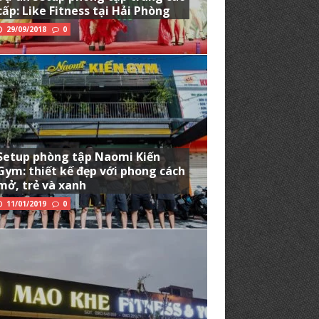
cấp: Like Fitness tại Hải Phòng
29/09/2018
0
Setup phòng tập Naomi Kiến
Gym: thiết kế đẹp với phong cách
mở, trẻ và xanh
11/01/2019
0