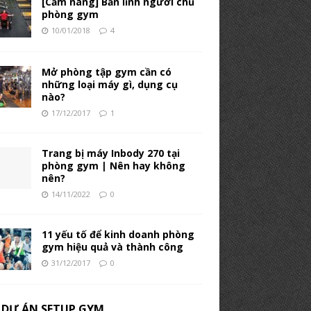
[Cẩm nang] Bản lĩnh người chủ
phòng gym
10/01/2018
4
Mở phòng tập gym cần có
những loại máy gì, dụng cụ
nào?
17/12/2017
1
Trang bị máy Inbody 270 tại
phòng gym | Nên hay không
nên?
14/11/2022
0
11 yếu tố để kinh doanh phòng
gym hiệu quả và thành công
31/12/2017
0
 DỰ ÁN SETUP GYM