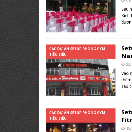
01/
Sau m
Kinh 
dương
Set
CÁC DỰ ÁN SETUP PHÒNG GYM
TIÊU BIỂU
Na
23/
Vào n
thêm 
sau c
Set
CÁC DỰ ÁN SETUP PHÒNG GYM
TIÊU BIỂU
Fit
18/