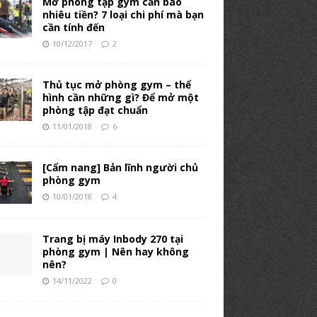
Mở phòng tập gym cần bao
nhiêu tiền? 7 loại chi phí mà bạn
cần tính đến
10/12/2017
2
Thủ tục mở phòng gym – thể
hình cần những gì? Để mở một
phòng tập đạt chuẩn
11/01/2018
6
[Cẩm nang] Bản lĩnh người chủ
phòng gym
10/01/2018
4
Trang bị máy Inbody 270 tại
phòng gym | Nên hay không
nên?
14/11/2022
0