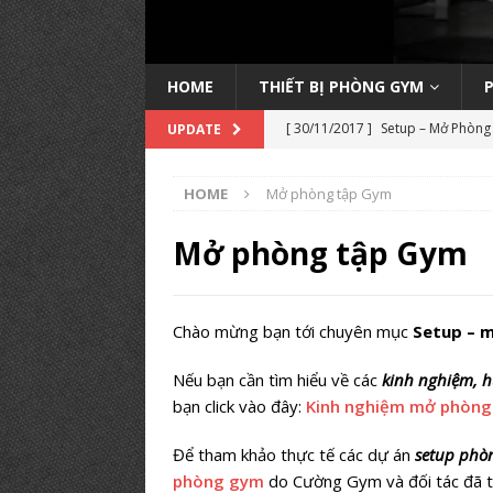
HOME
THIẾT BỊ PHÒNG GYM
[ 30/11/2017 ]
Setup – Mở Phòng 
UPDATE
học kinh nghiệm
KINH NGHIỆ
HOME
Mở phòng tập Gym
[ 14/11/2022 ]
Trang bị máy Inb
PHÒNG TẬP
Mở phòng tập Gym
[ 04/09/2019 ]
Lớp học Huấn luyệ
HỌC HLV GYM
Chào mừng bạn tới chuyên mục
Setup – 
[ 20/08/2019 ]
Danh Sách Phòng
Nếu bạn cần tìm hiểu về các
kinh nghiệm, 
[ 18/03/2019 ]
Setup phòng tập 
bạn click vào đây:
Kinh nghiệm mở phòng
GYM TIÊU BIỂU
Để tham khảo thực tế các dự án
setup phò
[ 14/03/2019 ]
Setup phòng gym p
phòng gym
do Cường Gym và đối tác đã t