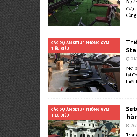
Dự án
được 
Cùng
Tri
CÁC DỰ ÁN SETUP PHÒNG GYM
TIÊU BIỂU
Sta
01/
Mời b
tại C
thiết
Set
CÁC DỰ ÁN SETUP PHÒNG GYM
TIÊU BIỂU
hàn
26/
Trong