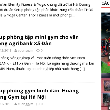
CÁC
ự án Eternity Fitness & Yoga, chúng tôi trở lại Hải Dương
ột dự án Setup phòng tập phân khúc trung cấp khác: THOR
ss & Yoga Center. Thor Fitness là một phòng
[…]
up phòng tập mini gym cho văn
ng Agribank Xã Đàn
12/2018
cuonggym
0
hàng Nông nghiệp và Phát triển Nông thôn Việt Nam
ANK – 211 Xã Đàn – Hà Nội. Là ngân hàng thương mại lớn
Việt Nam, thuộc loại doanh nghiệp nhà nước hạng
[…]
up phòng gym bình dân: Hoàng
ng Gym tại Hà Nội
12/2018
cuonggym
0