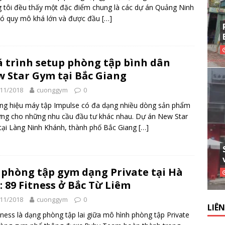
 tôi đều thấy một đặc điểm chung là các dự án Quảng Ninh
có quy mô khá lớn và được đầu
[…]
 trình setup phòng tập bình dân
 Star Gym tại Bắc Giang
11/2018
cuonggym
0
g hiệu máy tập Impulse có đa dạng nhiều dòng sản phẩm
ng cho những nhu cầu đầu tư khác nhau. Dự án New Star
ại Làng Ninh Khánh, thành phố Bắc Giang
[…]
phòng tập gym dạng Private tại Hà
: 89 Fitness ở Bắc Từ Liêm
11/2018
cuonggym
0
LIÊ
tness là dạng phòng tập lai giữa mô hình phòng tập Private