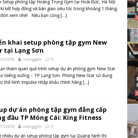
 Setup phòng tập Hoàng Trung Gym tại Hoài Đức, Hà Nội
kí kết hợp đồng và bàn giao siêu tốc trong khoảng 1 tháng.
 đón xem nhé! Nếu bạn cũng
[…]
ển khai setup phòng tập gym New
r tại Lạng Sơn
12/2018
cuonggym
0
ạn tham quan quá trình setup dự án phòng gym New Star
hợ Giếng vuông – TP Lạng Sơn. Phòng New Star sử dụng
 bị thể hình Impulse nhập khẩu chính hãng
[…]
up dự án phòng tập gym đẳng cấp
g đầu TP Móng Cái: King Fitness
11/2018
cuonggym
0
 nhiều dự án setup phòng tập gym tại Quảng Ninh thì