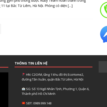
hòng gym phổ thông được Ruby Team hoàn thành trong
 11 tại Bắc Từ Liêm, Hà Nội. Phòng có diện
[…]
THÔNG TIN LIÊN HỆ
HN: C2GYM, tầng 1 khu đô thị EcoHome2,
đường Tân Xuân, quận Bắc Từ Liêm, Hà Nội
SG: Số 13 Ngô Nhân Tịnh, Phường 1, Quận 6,
Thành phố Hồ Chí Minh
SĐT: 0989.999.148