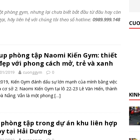
một phòng gym, nhưng lại
chưa biết bắt đầu từ đâu
hay còn
 Gym Hiệu Quả】Hướng dẫn từ A đến Z
KINH NGHIỆM MỞ
i, hãy liên hệ với chúng tôi theo số hotline:
0989.999.148
CUO
up phòng tập Naomi Kiến Gym: thiết
đẹp với phong cách mở, trẻ và xanh
01/2019
cuonggym
0
019, Kiến Gym đánh dấu sự lớn mạnh của mình bằng việc
 cơ sở 2: Naomi Kiến Gym tại lô 22-23 Lê Văn Hiến, thành
KIN
Đà Nẵng. Vẫn là một phong
[…]
phòng tập trong dự án khu liên hợp
y tại Hải Dương