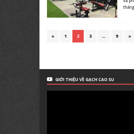
và p
tháng
«
1
2
3
…
9
»
GIỚI THIỆU VỀ GẠCH CAO SU