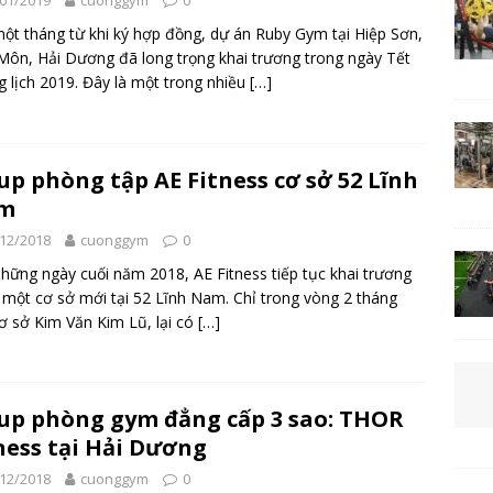
01/2019
cuonggym
0
ột tháng từ khi ký hợp đồng, dự án Ruby Gym tại Hiệp Sơn,
Môn, Hải Dương đã long trọng khai trương trong ngày Tết
 lịch 2019. Đây là một trong nhiều
[…]
up phòng tập AE Fitness cơ sở 52 Lĩnh
m
12/2018
cuonggym
0
hững ngày cuối năm 2018, AE Fitness tiếp tục khai trương
một cơ sở mới tại 52 Lĩnh Nam. Chỉ trong vòng 2 tháng
ơ sở Kim Văn Kim Lũ, lại có
[…]
up phòng gym đẳng cấp 3 sao: THOR
ness tại Hải Dương
12/2018
cuonggym
0