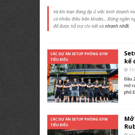
PHÒNG GYM TIÊU BIỂU
Và khi bạn đang ấp ủ việc kinh doanh 
[ 12/03/2019 ]
BÍ KÍP【Mở Phòng
có
nhiều điều băn khoăn
… Đừng ngần ngạ
PHÒNG TẬP
để được hỗ trợ chi tiết và
nhanh nhất
.
Set
CÁC DỰ ÁN SETUP PHÒNG GYM
TIÊU BIỂU
kế 
11/
Đầu 2
mở ra
phố 
Mở 
CÁC DỰ ÁN SETUP PHÒNG GYM
TIÊU BIỂU
Rub