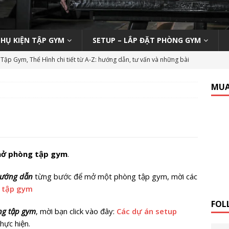
PHỤ KIỆN TẬP GYM
SETUP – LẮP ĐẶT PHÒNG GYM
Tập Gym, Thể Hình chi tiết từ A-Z: hướng dẫn, tư vấn và những bài
M MỞ PHÒNG TẬP
MUA
ody 270 tại phòng gym | Nên hay không nên?
KINH NGHIỆM MỞ
n viên Gym (Thể hình – Fitness) tại TP HCM tháng 9/2019
LỚP
mở phòng tập gym
.
 Tập Gym Trên Toàn Quốc
GYMBIZ
hướng dẫn
từng bước để mở một phòng tập gym, mời các
bình dân: Thái Hòa Gym tại Nghệ An
CÁC DỰ ÁN SETUP PHÒNG
 tập gym
FOL
ng tập gym
, mời bạn click vào đây:
Các dự án setup
hổ thông: HC Fitness tại TP. Hải Dương
CÁC DỰ ÁN SETUP
hực hiện.