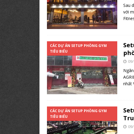
Sau d
với m
Fitne
Set
CÁC DỰ ÁN SETUP PHÒNG GYM
TIÊU BIỂU
phò
09/
Ngân 
AGRIB
nhất 
Set
CÁC DỰ ÁN SETUP PHÒNG GYM
TIÊU BIỂU
Tru
09/