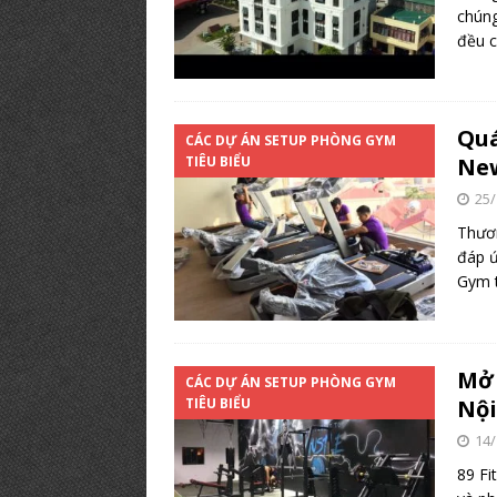
chúng
đều 
Quá
CÁC DỰ ÁN SETUP PHÒNG GYM
TIÊU BIỂU
New
25/
Thươn
đáp ứ
Gym t
Mở 
CÁC DỰ ÁN SETUP PHÒNG GYM
TIÊU BIỂU
Nội
14/
89 Fi