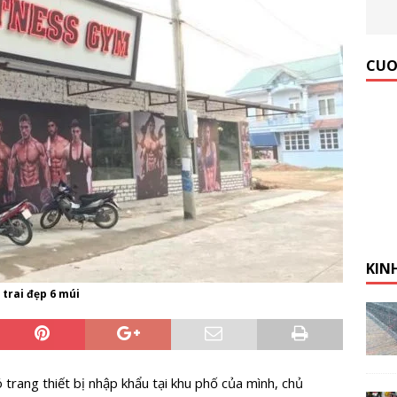
 Gym Hiệu Quả】Hướng dẫn từ A đến Z
KINH NGHIỆM MỞ
CUO
KIN
 trai đẹp 6 múi
rang thiết bị nhập khẩu tại khu phố của mình, chủ