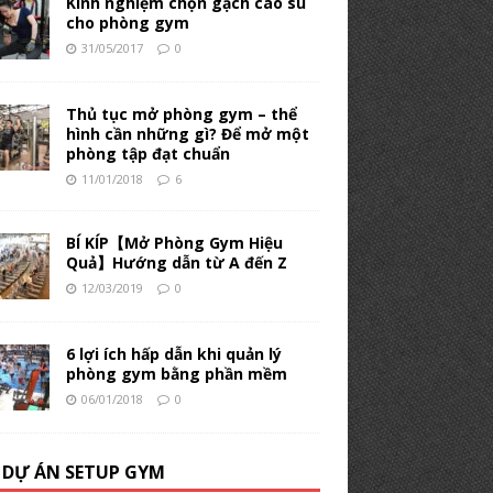
Kinh nghiệm chọn gạch cao su
cho phòng gym
31/05/2017
0
Thủ tục mở phòng gym – thể
hình cần những gì? Để mở một
phòng tập đạt chuẩn
11/01/2018
6
BÍ KÍP【Mở Phòng Gym Hiệu
Quả】Hướng dẫn từ A đến Z
12/03/2019
0
6 lợi ích hấp dẫn khi quản lý
phòng gym bằng phần mềm
06/01/2018
0
 DỰ ÁN SETUP GYM