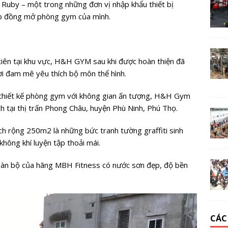
 Ruby – một trong những đơn vị nhập khẩu thiết bị
ợp đồng mở phòng gym của mình.
tiên tại khu vực, H&H GYM sau khi được hoàn thiện đã
i đam mê yêu thích bộ môn thể hình.
g thiết kế phòng gym với không gian ấn tượng, H&H Gym
h tại thị trấn Phong Châu, huyện Phù Ninh, Phú Thọ.
ch rộng 250m2 là những bức tranh tường graffiti sinh
không khí luyện tập thoải mái.
oàn bộ của hãng MBH Fitness có nước sơn đẹp, độ bền
CÁC