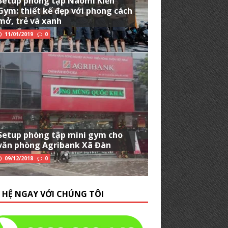
Setup phòng tập Naomi Kiến
Gym: thiết kế đẹp với phong cách
mở, trẻ và xanh
11/01/2019
0
Setup phòng tập mini gym cho
văn phòng Agribank Xã Đàn
09/12/2018
0
N HỆ NGAY VỚI CHÚNG TÔI