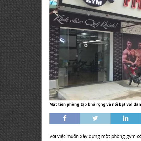
PHÒNG GYM TIÊU BIỂU
[ 12/03/2019 ]
BÍ KÍP【Mở Phòng
PHÒNG TẬP
Mặt tiền phòng tập khá rộng và nổi bật với dàn
Với việc muốn xây dựng một phòng gym có t